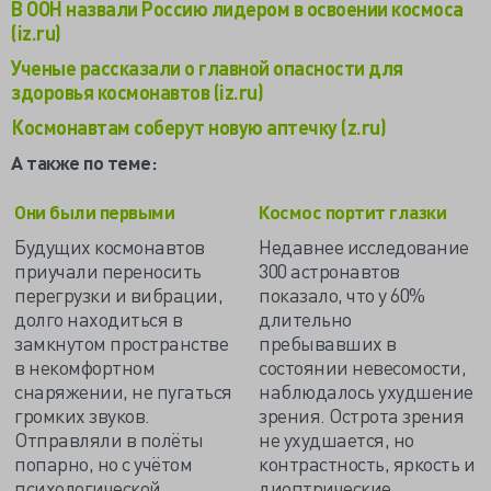
В ООН назвали Россию лидером в освоении космоса
(iz.ru)
Ученые рассказали о главной опасности для
здоровья космонавтов (iz.ru)
Космонавтам соберут новую аптечку (z.ru)
А также по теме:
Они были первыми
Космос портит глазки
Будущих космонавтов
Недавнее исследование
приучали переносить
300 астронавтов
перегрузки и вибрации,
показало, что у 60%
долго находиться в
длительно
замкнутом пространстве
пребывавших в
в некомфортном
состоянии невесомости,
снаряжении, не пугаться
наблюдалось ухудшение
громких звуков.
зрения. Острота зрения
Отправляли в полёты
не ухудшается, но
попарно, но с учётом
контрастность, яркость и
психологической
диоптрические