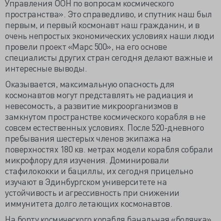
Управления ООН по вопросам космического
пространства». Это справедливо, и спутник наш был
первым, и первый космонавт наш гражданин, и в
очень непростых экономических условиях наши люди
провели проект «Марс 500», на его основе
специалисты других стран сегодня делают важные и
интересные выводы.
Оказывается, максимальную опасность для
космонавтов могут представлять не радиация и
невесомость, а развитие микроорганизмов в
замкнутом пространстве космического корабля в не
совсем естественных условиях. После 520-дневного
пребывания шестерых членов экипажа на
поверхностях 180 кв. метрах модели корабля собрали
микрофлору для изучения. Доминировали
стафилококки и бациллы, их сегодня прицельно
изучают в Эдинбургском университете на
устойчивость и агрессивность при снижении
иммунитета долго летающих космонавтов.
На борту космического корабля банальная «болячка»