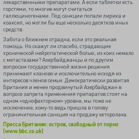
лекарственными препаратами. А если таблетки есть
горстями, то многие могут считаться
галлюциногенами. Под санкции попали лирика и
коаксил, но могли бы еще несколько десятков иных
средств.
Забота о ближнем отрадна, если это реальная
помощь. Но скажут ли спасибо, страдающие
хронической нейропатической болью, из коих немало
с метастазами? Азербайджанцы и по другим
вопросам государственной жизни решения
принимают кланово и исключительно исходя из
интересов членов семьи. Демократически развитая
Британия и менее продвинутый Азербайджан в
вопросе запрета применения препаратов стоят на
одном «однофакторном» уровне, мы тоже не
исключение, кому-то ведь пришла в голову
ограничительная санкция на продажу кеторолака.
Пресса Британии: остров, свободный от порно
(www.bbc.co.uk)