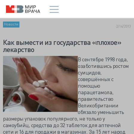
Новости
2/14/2013
Как вымести из государства «плохое»
лекарство
В сентябре 1998 года,
озаботившись ростом
суицидов,
совершённых с
помощью
парацетамола,
правительство
Великобритании
обязало уменьшить
размеры упаковок популярного, не только у
самоубийц, средства до 32 таблеток для аптечной
сети и 16 для продажи в магазинах. За 15 лет народ