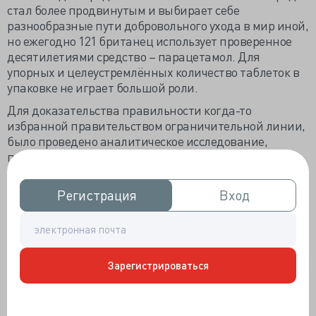
стал более продвинутым и выбирает себе
разнообразные пути добровольного ухода в мир иной,
но ежегодно 121 британец использует проверенное
десятилетиями средство – парацетамол. Для
упорных и целеустремлённых количество таблеток в
упаковке не играет большой роли.
Для доказательства правильности когда-то
избранной правительством ограничительной линии,
было проведено аналитическое исследование,
посчитавшее с 1993 по 2009 годы парацетамольные
сиуциды, а заодно и трансплантации, обусловленные
токсическим повреждением печени оным
Регистрация
Регистрация
Вход
Вход
лекарственным средством. Результаты убедили во
взвешенности государственного подхода, потому как
суициды сократились на 43%, а трансплантации
печени на 61%.
Зарегистрироваться
Если уж до конца делать по науке, надо бы сначала
привести неоспоримые доказательства собственной
статистической правоты, а потом уж «резать»