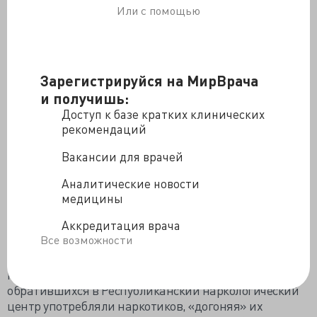
упаковки. Тем не менее, парацетамольный успех
Или с помощью
подстегнул британцев, вооружившихся публикацией
PLoS Medicine о 40% росте сосудистых осложнений на
фоне диклофенака, сделать предложение по запрету
избранного НПВС. Борцам с диклофенаком
Зарегистрируйся на МирВрача
параллельно, что препарат входит в список жизненно
важных лекарственных средств, разработанный ВОЗ.
и получишь:
Аргументом была ежегодная выписка британскими
Доступ к базе кратких клинических
врачами 5 миллионов рецептов на диклофенак, будто
рекомендаций
бы врачи не понимают, что делают.
Вакансии для врачей
Вот и в Азербайджане Фармакологический и
фармакопейный экспертный совета Минздрава
Аналитические новости
решил пойти навстречу гражданам, родственники
медицины
которых серьёзно токсикоманят с лирикой и
Аккредитация врача
коаксилом, и запретить импорт «до полного
Все возможности
мониторинга рисков и исследований», исключить
лекарства из государственной регистрации,
прекратить их продажи. В 2012 году 45%
обратившихся в Республиканский наркологический
центр употребляли наркотиков, «догоняя» их