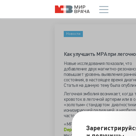
Новости
Как улучшить МРА при легочн
Новые исследования показали, что
добавление двух магнитно-резонанс
повышает уровень выявления ранней
состояния, в настоящее время диаг
Статья на данную тему была опубли
Легочная эмболия возникает, когда 
кровоток в легочной артерии или в 
«золотым» стандартом диагностики,
ионизирующей радиацией, а необхо
часто осложняется развитием аллер
«МРТ развивается гораздо быстрее, че
Зарегистрируйс
Department of Radiology at the Unive
и получишь:
мы стали получать изображения мног