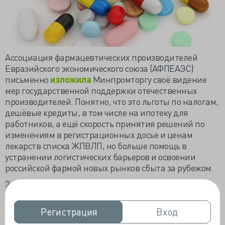
Ассоциация фармацевтических производителей
Евразийского экономического союза (АФПЕАЭС)
письменно
изложила
Минпромторгу своё видение
мер государственной поддержки отечественных
производителей. Понятно, что это льготы по налогам,
дешёвые кредиты, в том числе на ипотеку для
работников, а ещё скорость принятия решений по
изменениям в регистрационных досье и ценам
лекарств списка ЖПВЛП, но больше помощь в
устранении логистических барьеров и освоении
российской фармой новых рынков сбыта за рубежом.
Здорово, что не плачут, а ищут способы решения
навязанных проблем с перспективой роста.
Государство в пандемию начало прислушиваться к
Регистрация
Регистрация
Вход
Вход
производителям, потому вероятность помощи совсем