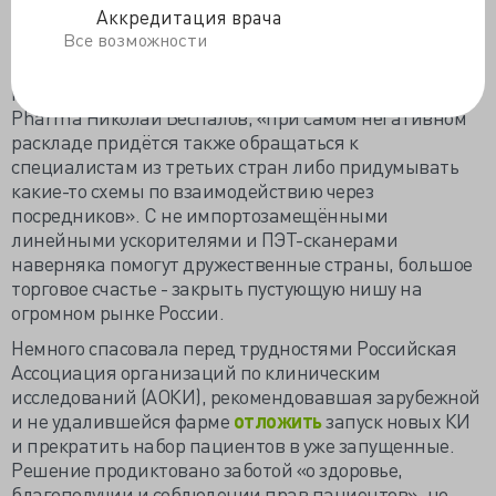
Аккредитация врача
Медицинская техника и фармацевтическое
Все возможности
оборудование (пока) не попали под санкции, но не
исключены проблемы с техническим обслуживаем,
как
считает
один из директоров компании RNS
Pharma Николай Беспалов, «при самом негативном
раскладе придётся также обращаться к
специалистам из третьих стран либо придумывать
какие-то схемы по взаимодействию через
посредников». С не импортозамещёнными
линейными ускорителями и ПЭТ-сканерами
наверняка помогут дружественные страны, большое
торговое счастье - закрыть пустующую нишу на
огромном рынке России.
Немного спасовала перед трудностями Российская
Ассоциация организаций по клиническим
исследований (АОКИ), рекомендовавшая зарубежной
и не удалившейся фарме
отложить
запуск новых КИ
и прекратить набор пациентов в уже запущенные.
Решение продиктовано заботой
«о здоровье,
благополучии и соблюдении прав пациентов», но