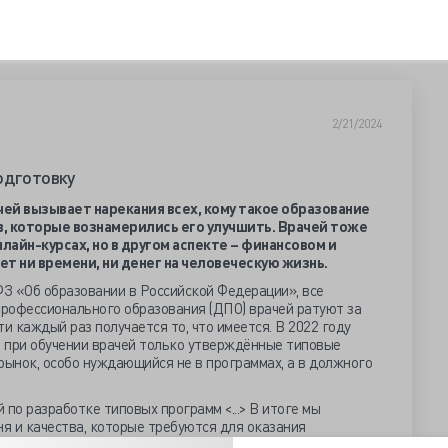
2/21/2024
одготовку
ей вызывает нарекания всех, кому такое образование
в, которые вознамерились его улучшить. Врачей тоже
лайн-курсах, но в другом аспекте – финансовом и
ает ни времени, ни денег на человеческую жизнь.
З ‎«Об образовании в Российской Федерации», все
рофессионального образования (ДПО) врачей ратуют за
и каждый раз получается то, что имеется. В 2022 году
 при обучении врачей только утверждённые типовые
рынок, особо нуждающийся не в программах, а в должного
 по разработке типовых программ <...> В итоге мы
ня и качества, которые требуются для оказания
ава Департамента МЗ Людмила Летникова. Тем не менее