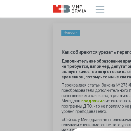
Новости
Как собираются урезать переп
Дополнительное образование врач
не требуется, например, депутато
волнует качество подготовки на он
временном, потому что им не хват
Перекраивая статьи Закона № 273-Ф
преобразователи дополнительного п
повышение его качества, в реальност
Минздрав
предложил
использовать
программы ДПО, что не повлияло на 
уровня преподавателях.
«Сейчас у Минздрава нет полномочий
получаем специалистов не того уров
медицинской помощи», —
считает
гл