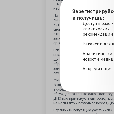
«низкое качество знаний и навыков»,
итогами аккредитации, признаваемо
Зарегистрируйс
Летом прошлого года за ДПО
взялс
и получишь:
лицензировать образовательные он
Доступ к базе 
которые для анализа конечного учеб
клинических
свою очередь, тоже ратовала за лиц
ответственность за предоставление
рекомендаций
закончилось? Да ничем. Как считает
организаций очень и очень сильное»
Вакансии для 
Следующий этап выравнивания кач
Аналитически
высшему образованию, предложив ли
новости меди
допускать только вузы и научные ц
образовательным программам базовы
Аккредитация 
зампреда Комитета Александра Мажу
слушаний в прошлом году. Сейчас до
Минздрав и Росздравнадзор депутат
Балкизов
предложил
«дорожную ка
аккредитацию программ ДПО имеющи
обсуждается только одно - как гос
ДПО всю врачебную аудиторию, поск
не могли, что и позволило безбедну
Ограничить популяцию участников Д