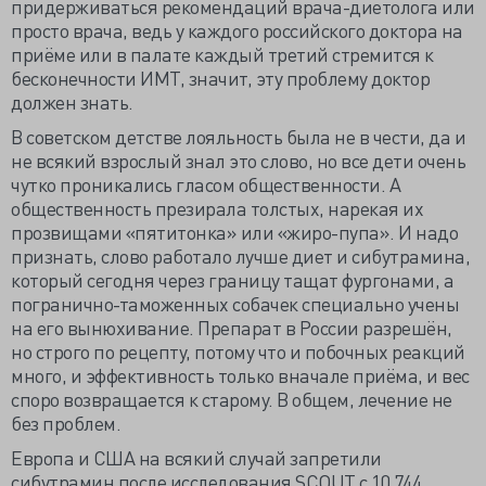
придерживаться рекомендаций врача-диетолога или
просто врача, ведь у каждого российского доктора на
приёме или в палате каждый третий стремится к
бесконечности ИМТ, значит, эту проблему доктор
должен знать.
В советском детстве лояльность была не в чести, да и
не всякий взрослый знал это слово, но все дети очень
чутко проникались гласом общественности. А
общественность презирала толстых, нарекая их
прозвищами «пятитонка» или «жиро-пупа». И надо
признать, слово работало лучше диет и сибутрамина,
который сегодня через границу тащат фургонами, а
погранично-таможенных собачек специально учены
на его вынюхивание. Препарат в России разрешён,
но строго по рецепту, потому что и побочных реакций
много, и эффективность только вначале приёма, и вес
споро возвращается к старому. В общем, лечение не
без проблем.
Европа и США на всякий случай запретили
сибутрамин после исследования SCOUT с 10 744