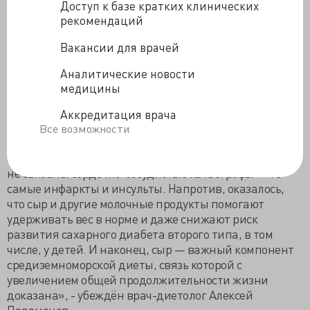
Доступ к базе кратких клинических
Плесецкой: «Жрать меньше надо!» А как меньше и
рекомендаций
чем запивать – всё тут есть, но схематично. К примеру,
не надо опасаться кушать сыр, он не такой вредный,
Вакансии для врачей
хоть и жирный. Европейцы сыром поддерживают
Аналитические новости
иссекающий кальций, мы же это менее успешно
медицины
делаем творогом.
«Оказалось, что сыр, особенно его твёрдые сорта,
Аккредитация врача
достоверно не влияет на содержание вредного
Все возможности
холестерина в крови. Более того, различные
исследования показали, что с наличием сыра в диете
не связаны сердечно-сосудистые катастрофы — те
самые инфаркты и инсульты. Напротив, оказалось,
что сыр и другие молочные продукты помогают
удерживать вес в норме и даже снижают риск
развития сахарного диабета второго типа, в том
числе, у детей. И наконец, сыр — важный компонент
средиземноморской диеты, связь которой с
увеличением общей продолжительности жизни
доказана», - убеждён врач-диетолог Алексей
Парамонов.