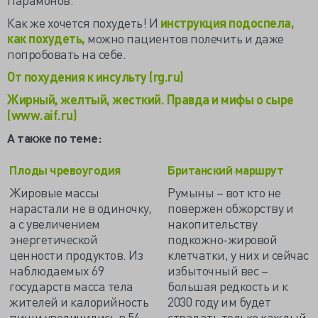
Как же хочется похудеть! И
инструкция подоспела,
как похудеть,
можно пациентов полечить и даже
попробовать на себе.
От похудения к инсульту (rg.ru)
Жирный, желтый, жесткий. Правда и мифы о сыре
(www.aif.ru)
А также по теме:
Плоды чревоугодия
Британский маршрут
Жировые массы
Румыны – вот кто не
нарастали не в одиночку,
повержен обжорству и
а с увеличением
накопительству
энергетической
подкожно-жировой
ценности продуктов. Из
клетчатки, у них и сейчас
наблюдаемых 69
избыточный вес –
государств масса тела
большая редкость и к
жителей и калорийность
2030 году им будет
пищи увеличились в 54
страдать только каждый