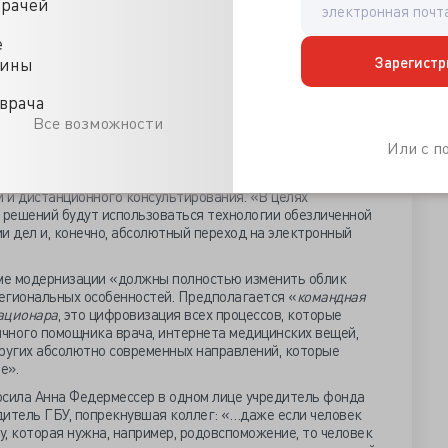
врачей
АПУ. Кстати, осмотр флагманской поликлиники весьма
лерия Лимаренко.
е
авоохранением удалось повысить с 30% до 80% за счёт
Зарегистр
цины
юс» с однодневным обследованием, «которое людям,
ем, чтобы по приезде домой их принял врач и продолжил это
врача
 год обследование за один день в КДЦ 100% пожилых.
Все возможности
и телемедицинские консультации сократили ожидание
Или с 
о 10, правда, пока только в эксперименте.
ботилась упрощением обжалования решений МСЭ за счёт
 и дистанционного консультирования. «В целях
решений будут использоваться технологии обезличенной
и дел и, конечно, абсолютный переход на электронный
ме модернизации «должны полностью изменить облик
региональных особенностей. Предполагается «
командная
тационара
, это цифровизация всех процессов, которые
ичного помощника врача, интернета медицинских вещей,
других абсолютно современных направлений, которые
е».
осила Анна Федермессер в одном лице учредитель фонда
дитель ГБУ, попрекнувшая коллег: «…даже если человек
у, которая нужна, например, родовспоможение, то человек