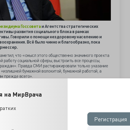
резидиума Госсовета
и Агентства стратегических
ективы развития социального блока в рамках
ивы. Говорили о помощи нездоровому населению и
воохранения. Всё было чинно и благообразно, пока
рмессер.
аметил, что «смысл этого общественно значимого проекта
ой работу социальной сферы, выстроить все процессы,
 граждан». Правда СМИ растиражировали только указание
 «излишней бумажной волокитой, бумажной работой, а
м прежде всего».
сослалась на опрос ВЦИОМ, что 60% не удовлетворены
венно из-за процесса сбора документов, справок,
я на МирВрача
новой госпитализации сбор анализов может занимать до 30
акет документов для госпитализации
, отказаться от
 их в один электронный документ, запрашиваемый
кратких
омственного взаимодействия».
Регистрация
Регистрация
вождении «персональными помощниками» московских
ии и до реабилитации. Аналогичная система будет
тью перестроят и модернизируют по проекту «Моя