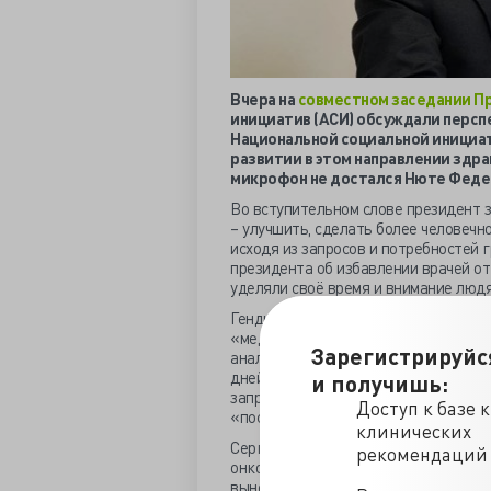
Вчера на
совместном заседании П
инициатив (АСИ) обсуждали персп
Национальной социальной инициат
развитии в этом направлении здра
микрофон не достался Нюте Феде
Во вступительном слове президент з
– улучшить, сделать более человечн
исходя из запросов и потребностей
президента об избавлении врачей от
уделяли своё время и внимание людя
Гендиректор АСИ Светлана Чупшева 
«медицинскими услугами» преимущест
Зарегистрируйс
анализов, приведя пример: «для пла
дней». Предложила
унифицировать п
и получишь:
запроса лишних справок, объединив
Доступ к базе 
«посредством электронного межвед
клинических
Сергей Собянин рассказал о сопро
рекомендаций
онкопациентов с момента верификац
вынедрена для больных ССЗ. Полнос