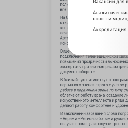
Вакансии для 
поликлиника» 400 зданий городских 
впечатлил губернатора Сахалина Ва
Аналитически
На Сахалине удовлетворённость здр
новости меди
открытия КДЦ для пациентов «65 пл
конечно, нравится, но и следим за т
Аккредитация 
лечение». В планах региона - раз в
Автоматизированные рабочие места 
консультации кардиолога с 30 дней д
Вице-премьер Татьяна Голикова оза
подключения телемедицинской связи
повышения прозрачности выносимых 
экспертизы при заочном рассмотрени
документооборот».
В ближайшую пятилетку по програм
первичного звена» строго с учётом 
работа в первичном звене по типу с
облегчают работу врача, создание л
искусственного интеллекта и ряда 
делают работу комфортнее и удобне
В заключении заседания слова попр
«Вера» и «Регион заботы» и руково
получает помощь, и получает ровно т