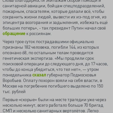
санитарной авиации, бойцам спецподразделений,
пожарным, спасателям, которые делали всё, чтобы
сохранить жизни людей, вывести их из-под огня, из
эпицентра возгорания и задымления, избежать ещё
больших потерь», - так президент Путин начал своё
обращение
к россиянам.
Через трое суток пострадавшими официально
признаны 182 человека, погибли 144, из которых
опознано 68, по остальным телам проводится
генетическая экспертиза. «Мы продлили срок
поисковой операции до следующего дня, до 17 часов,
чтобы до конца убедиться, что тел нет», — утром
понедельника
сказал
губернатор Подмосковья
Воробьев. Оплату похорон взяли на себя власти, в
Москве на погребение погибшего выделено по 150
тыс. рублей
Первые «скорые» были на месте трагедии уже через
несколько минут, всего работало больше 70 бригад
СМП и несколько санитарных вертолётов. Легко