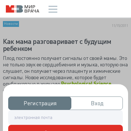
Новости
11/15/2011
Как мама разговаривает с будущим
ребенком
Плод постоянно получает сигналы от своей мамы. Это
не только звук ее сердцебиения и музыка, которую она
слушает, он получает через плаценту и химические
сигналы. Новое исследование, которое будет
опубликовано в журнале
Psychological Science
,
обнаружило, что через плаценту проходят сигналы о
психическом состоянии матери. Если у мамы
депрессия, после рождения это скажется на
Регистрация
Регистрация
Вход
Вход
развитии ребенка.
Как
психологическо