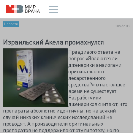
Новости
10/4/2012
Израильский Акела промахнулся
Правдивого ответа на
вопрос «Являются ли
дженерики аналогами
оригинального
лекарственного
средства?» в настоящее
время не существует.
Разработчики
дженериков считают, что
препараты абсолютно идентичны, но на всякий
случай никаких клинических исследований не
проводят. А производители оригинальных
препаратов не поддерживают эту гипотезу, но по