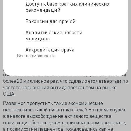
препарат или не работает – дело десятое. Вот и
Доступ к базе кратких клинических
американская FDA в 2008 году признала Budeprion XL
рекомендаций
300 (Бупропион) израильской Teva Pharmaceuticals
биоэквивалентным аналогом Wellbutrin (Зибана),
Вакансии для врачей
разработанного британской GlaxoSmithKline.
Аналитические новости
Не-трициклический антидепрессант Wellbutrin
медицины
селективно ингибирует обратный захват
норадреналина и дофамина и, в отличие от всех
Аккредитация врача
остальных, не вызывает увеличения веса и
Все возможности
сексуальных дисфункций. Кроме антидепрессивного
действия препарат оказался эффективным при
никотиновой зависимости. В 2007 году его назначили
более 20 миллионов раз, что сделало его четвёртым по
частоте назначения антидепрессантом на рынке
США.
Разве мог пропустить такие экономические
перспективы такой гигант как Teva? Но промахнулся,
в аналоге высвобождение активного вещества
происходит быстрее, чем в оригинальном препарате,
а посему сотни пациентов пожаловались как на