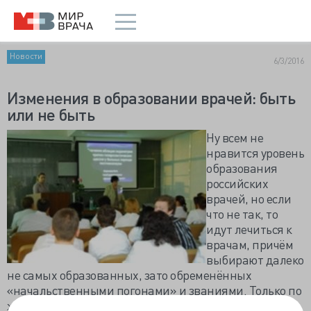
Новости
6/3/2016
Изменения в образовании врачей: быть
или не быть
Ну всем не
нравится уровень
образования
российских
врачей, но если
что не так, то
идут лечиться к
врачам, причём
выбирают далеко
не самых образованных, зато обременённых
«начальственными погонами» и званиями. Только по
жизни хорошая карьера очень редко сопряжена с