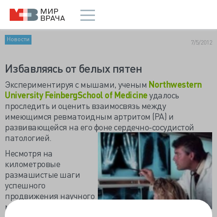
Новости
7/5/2012
Избавляясь от белых пятен
Экспериментируя с мышами, ученым
Northwestern
University FeinbergSchool of Medicine
удалось
проследить и оценить взаимосвязь между
имеющимся ревматоидным артритом (РА) и
развивающейся на его фоне сердечно-сосудистой
патологией.
Несмотря на
километровые
размашистые шаги
успешного
продвижения научного
мира по «карте»
медицины, исследуя старые «белые пятна» и вслед