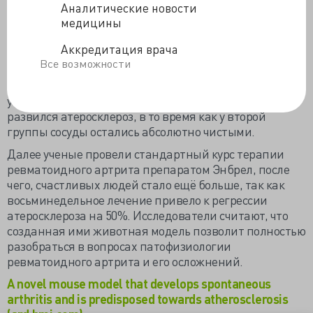
Аналитические новости
рассказали о специфической, высококалорийной
медицины
диете, созданной по образу и подобию ежедневного
питательного рациона среднестатистического
Аккредитация врача
американца. Экспериментаторы держали на этой
Все возможности
диете две группы мышей: своих - со спонтанным РА и
обыкновенных, и были крайне счастливы, когда
увидели, что у всех представителей первой группы
развился атеросклероз, в то время как у второй
группы сосуды остались абсолютно чистыми.
Далее ученые провели стандартный курс терапии
ревматоидного артрита препаратом Энбрел, после
чего, счастливых людей стало ещё больше, так как
восьминедельное лечение привело к регрессии
атеросклероза на 50%. Исследователи считают, что
созданная ими животная модель позволит полностью
разобраться в вопросах патофизиологии
ревматоидного артрита и его осложнений.
A novel mouse model that develops spontaneous
arthritis and is predisposed towards atherosclerosis