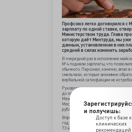
Профсоюз легко договорился с 
зарплату по одной ставке, отве
Министерством труда. Глава про
которую даёт Минтруда, мы уже 
данным, установленная в них пл
средней в силах изменить зара
В очередной раз в исполнение майск
№ 4 подняли зарплаты, что позволило
обычного. Персонал, конечно, впал в
смельчаки, которые анонимно обрати
вербальной сатисфакции не истребо
Руководство вину свою и так знает,
до осени, так как перерасходовало 
Между тем, по ординаторским пополз
Зарегистрируйс
Местный депздрав отрицать кредито
рублей 18 копеек, но без просрочки 
и получишь:
Доступ к базе 
Впрочем, и с зарплатой сотрудников
год - 61 064 рубля, за первые месяц
клинических
73 420, а после повышения с 1 июня 
рекомендаций