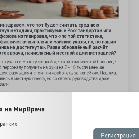
Минздравом, что тот будет считать среднюю
ргнув методики, практикуемые Росстандартом или
фсоюза мотивировал, что «по той статистике,
фактически выполнили майские указы, но, по нашим
анка не достигнута». Разве обновлённый расчёт
боток врача, начисляемый местной администрацией?
ого указа в Новокузнецкой детской клинической больнице
 персоналу получить на руки на 7 - 10 тысяч меньше
 шок, размышляя, стоит ли «работать за копейки». Нашлись
лись в местную прессу, но со своего руководства даже
вали.
 потому на планёрке предложило сотрудникам перетерпеть
средства зарплатного фонда из-за выплаты отпускных.
 слух, что ЛПУ попало в долговую кабалу к банкам.
я на МирВрача
рскую задолженность учреждения не стал - 11 З66 060
и «носит текущий характер».
кратких
 ГДКБ №4 тоже всё «океюшки» - целевой уровень на 2018
ы года среднестатистический врач стационара получал по
Регистрация
Регистрация
и вовсе получает 83 628.8 рублей. Шок госпитальных