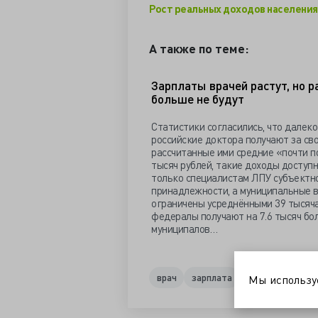
Рост реальных доходов населения 
А также по теме:
Зарплаты врачей растут, но р
больше не будут
Статистики согласились, что далеко
российские доктора получают за св
рассчитанные ими средние «почти п
тысяч рублей, такие доходы доступ
только специалистам ЛПУ субъектн
принадлежности, а муниципальные 
ограничены усреднёнными 39 тысяча
федералы получают на 7.6 тысяч бо
муниципалов…
врач
зарплата
минздрав
ре
Мы использ