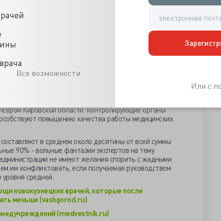
попытались развеять – не удалось больничной
, но дальше ситуация выправится, потому как 93.3%
врачей
выплатами по ОМС.
е
ьшении врачебного заработка виновна ленивая
 медицины, позволяющая легко отдавать
Зарегистр
цины
часть заработанных медицинскими работниками средств.
авляют в свои планы, так в Приморье в текущем году
врача
в 10 раз с 5.8 млн до 59.8 млн или 0.2% бюджета ТФОМС.
Все возможности
щикам, остальное достанется фонду ОМС.
Или с 
ставляют небольшую долю, если считать от бюджета
ерная доля оборачивается уже 42% потерями собственных
ансером Кировской области. Контролирующие органы
пособствуют повышению качества работы медицинских
составляют в среднем около десятины от всей суммы
ьные 90% - вольные фантазии экспертов на тему
 администрации не имеют желания спорить с жадными
ем им конфликтовать, если получаемая руководством
 уровня средней.
ощи новокузнецких врачей, которые после
ть меньше (vashgorod.ru)
медучреждений (medvestnik.ru)