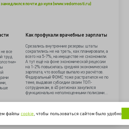
замедлился почти до нуля (www.vedomosti.ru)
асти
Как профукали врачебные зарплаты
Срезались внутренние резервы: штаты
сократились не на треть, как планировали, а
 не все
всего на 5-7%, на имуществе не сэкономили.
ой труд
А тут ещё на фоне экономической рецессии
олсотни»
на 1-2% повысилась средняя экономическая
ны
зарплата, что вообще выпало из расчётов.
ой
Федеральный ФОМС тоже растратился не по
врачи
теме, выдавая субсидии своим ТОП-
ми,
сотрудникам, в 45 регионах закупился
льше
функционально неполноценными полисами…
гионы
статистика
уем файлы
cookie
, чтобы пользоваться сайтом было удобно