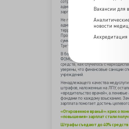
сотрудников усугубился. Чиновники 
администрации пережить новый МРОТ
Вакансии для 
зарплатного фонда обеспечивается 
Аналитически
Не призннают чиновники, что в умен
администрация и система страховой
новости меди
территориальному ФОМС на штрафы 
Процент штрафных выплат фонды вст
Аккредитация 
сумма штрафов ЛПУ должна возрасти 
Треть взысканного отдадут страхов
В большинстве регионов штрафы со
ФОМС, но в конкретном ЛПУ эта миз
средств, как случилось с наркодисп
уверены, что финансовые санкции с
учреждений.
Ненадлежащего качества медуслуги 
штрафов, наложенных на ЛПУ, остал
«вредительство врачей», а ленивые
фондами по каждому взысканию. Зач
зарплата помогает достичь целевого
«Откровенное враньё»: крик о пом
«повышения» зарплат стали получа
Штрафы съедают до 40% средств 