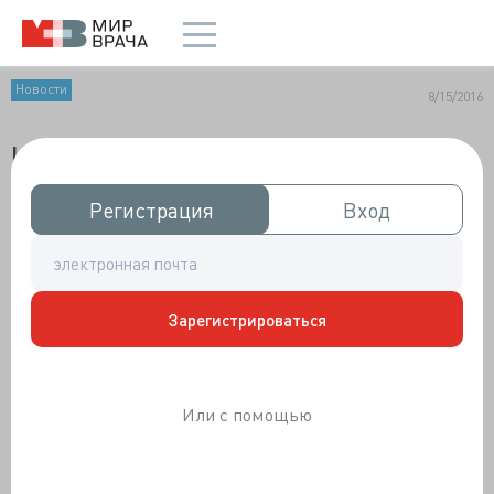
Новости
8/15/2016
Из "запасников" МирВрача
Регистрация
Регистрация
Вход
Вход
Зарегистрироваться
Или с помощью
В этот понедельник предлагаем вам 3 материала,
специально отобранных нашим главным редактором
для летнего, неспешного чтения.