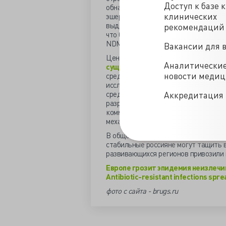
Доступ к базе 
обнаружен в Escherichia coli в 2010 
клинических
эшерихиоза были устойчивы к фторх
выделены NDM-1-содержащие бактер
рекомендаций
что более 80% путешествовавших в
NDM кишечную палочку.
Вакансии для 
Центр по контролю и профилактике 
Аналитически
существующую схему лечения гон
новости меди
средства, как цефтриаксон. Европей
исследований новых антибиотиков, 
средств и достойное финансировани
Аккредитация 
разработке новых антибактериальны
коммерчески невыгодное всё из-за 
механизмы лекарственной устойчиво
В общем, не пугаемся, но имеем в ви
стабильные россияне могут тащить в
развивающихся регионов привозили
Европе грозит эпидемия неизлечи
Antibiotic-resistant infections sp
фото с сайта - brugs.ru
/news/iz_yevropy_s_podarkami-12-09-2012