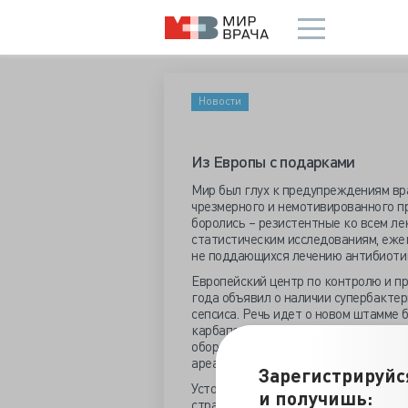
Новости
Из Европы с подарками
Мир был глух к предупреждениям вр
чрезмерного и немотивированного пр
боролись – резистентные ко всем л
статистическим исследованиям, еже
не поддающихся лечению антибиотик
Европейский центр по контролю и п
года объявил о наличии супербактер
сепсиса. Речь идет о новом штамме 
карбапенемам клебсиеллы возросла с
обороны. Впервые резистентную клеб
ареал её обитания включал Италию, 
Зарегистрируйс
Устойчивость к лекарственным средс
и получишь:
страшны NDM1-содержащие штаммы,