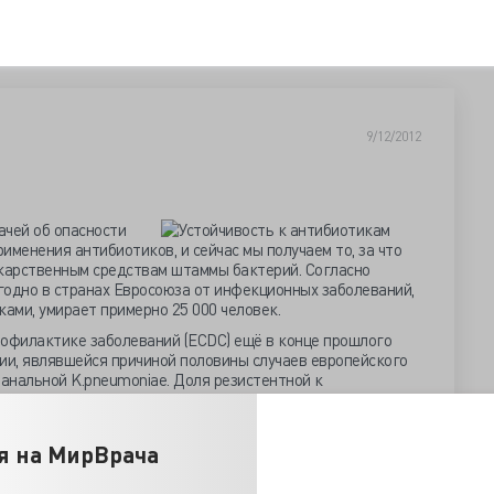
9/12/2012
ачей об опасности
именения антибиотиков, и сейчас мы получаем то, за что
екарственным средствам штаммы бактерий. Согласно
годно в странах Евросоюза от инфекционных заболеваний,
ами, умирает примерно 25 000 человек.
рофилактике заболеваний (ECDC) ещё в конце прошлого
ии, являвшейся причиной половины случаев европейского
банальной K.pneumoniae. Доля резистентной к
 7% до 15%, а этот класс антибиотиков – последняя линия
сиеллу выделили в 2009 году в Греции, уже через год
Австрию, Венгрию и Кипр.
я на МирВрача
твам отмечается у множества бактерий, но особенно
 гарантирующие панрезистентность. Энзим NDM1