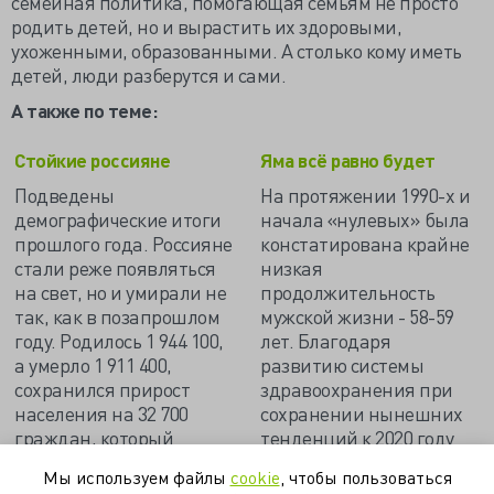
семейная политика, помогающая семьям не просто
родить детей, но и вырастить их здоровыми,
ухоженными, образованными. А столько кому иметь
детей, люди разберутся и сами.
А также по теме:
Стойкие россияне
Яма всё равно будет
Подведены
На протяжении 1990-х и
демографические итоги
начала «нулевых» была
прошлого года. Россияне
констатирована крайне
стали реже появляться
низкая
на свет, но и умирали не
продолжительность
так, как в позапрошлом
мужской жизни - 58-59
году. Родилось 1 944 100,
лет. Благодаря
а умерло 1 911 400,
развитию системы
сохранился прирост
здравоохранения при
населения на 32 700
сохранении нынешних
граждан, который
тенденций к 2020 году
совсем непросто
она превысит 70 лет…
Мы используем файлы
cookie
, чтобы пользоваться
достался Отечеству…