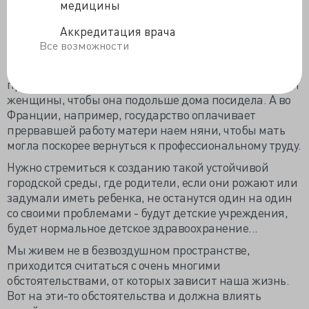
Продолжительность жизни у нас ниже, чем в других
медицины
странах, на 10-15 лет. Так мы отставали в начале XX
века.
Аккредитация врача
Все возможности
А у нас сейчас идет возврат к почти домостроевскому
видению женщины. Скажем, предлагается увеличить
продолжительность отпуска по уходу за ребенком для
женщины, чтобы она подольше дома посидела. А во
Франции, например, государство оплачивает
прервавшей работу матери наем няни, чтобы мать
могла поскорее вернуться к профессиональному труду.
Нужно стремиться к созданию такой устойчивой
городской среды, где родители, если они рожают или
задумали иметь ребенка, не останутся один на один
со своими проблемами - будут детские учреждения,
будет нормальное детское здравоохранение...
Мы живем не в безвоздушном пространстве,
приходится считаться с очень многими
обстоятельствами, от которых зависит наша жизнь.
Вот на эти-то обстоятельства и должна влиять