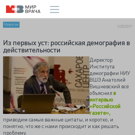
Новости
1/25/2017
Из первых уст: российская демография в
действительности
Директор
Института
демографии НИУ
ВШЭ Анатолий
Вишневский всё
объяснил
в
интервью
«Российской
газете»,
приводим самые важные цитаты, и коротко, и
понятно, что же с нами происходит и как решать
проблему.