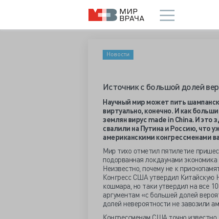
Новости
Источник с большой долей ве
Научный мир может пить шампанск
виртуально, конечно. И как больш
землян вирус
made
in
China. И это 
свалили на Путина и Россию, что 
американскими конгрессменами ва
Мир тихо отметил пятилетие пришест
подорванная локдаунами экономика н
Неизвестно, почему не к приснопамя
Конгресс США утвердил Китайскую 
кошмара, но таки утвердил на все 1
аргументам «с большей долей вероят
долей невероятности не завозили а
Конгрессменам США точно известно,