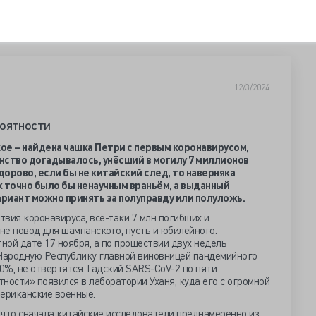
12/3/2024
роятности
ое – найдена чашка Петри с первым коронавирусом,
инство догадывалось, унёсший в могилу 7 миллионов
здорово, если бы не китайский след, то наверняка
уж точно было бы ненаучным враньём, а выданный
риант можно принять за полуправду или полуложь.
вия коронавируса, всё-таки 7 млн погибших и
е повод для шампанского, пусть и юбилейного.
тной дате 17 ноября, а по прошествии двух недель
Народную Республику главной виновницей пандемийного
00%, не отвертятся. Гадский SARS-CoV-2 по пяти
ности» появился в лаборатории Уханя, куда его с огромной
мериканские военные.
 что сначала китайские исследователи преднамеренно из