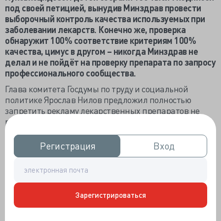
под своей петицией, вынудив Минздрав провести
выборочный контроль качества используемых при
заболевании лекарств. Конечно же, проверка
обнаружит 100% соответствие критериям 100%
качества, цимус в другом – никогда Минздрав не
делал и не пойдёт на проверку препарата по запросу
профессионального сообщества.
Глава комитета Госдумы по труду и социальной
политике Ярослав Нилов предложил полностью
запретить рекламу лекарственных препаратов не
ради блага пациентов и не в помощь врачам: «Уже
бьют тревогу наши фармпроизводители, которые
говорят, мы не имеем возможности выделять такие
Регистрация
Регистрация
Вход
Вход
бюджетные средства на продвижение своих товаров.
В аптечных сетях мы видим засилье иностранщины,
и наши производители не в состоянии даже
выставлять там свой товар».
Зарегистрироваться
Отечественных производителей жаль, аптечным
тоже сострадаем – у них случилось падение продаж