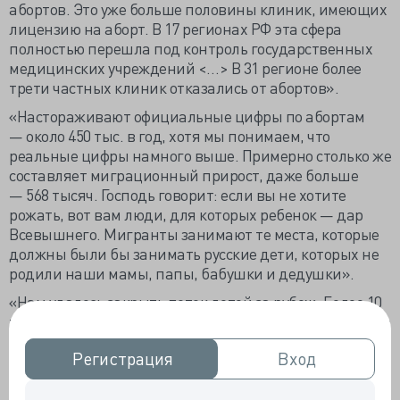
абортов. Это уже больше половины клиник, имеющих
лицензию на аборт. В 17 регионах РФ эта сфера
полностью перешла под контроль государственных
медицинских учреждений <…> В 31 регионе более
трети частных клиник отказались от абортов».
«Настораживают официальные цифры по абортам
— около 450 тыс. в год, хотя мы понимаем, что
реальные цифры намного выше. Примерно столько же
составляет миграционный прирост, даже больше
— 568 тысяч. Господь говорит: если вы не хотите
рожать, вот вам люди, для которых ребенок — дар
Всевышнего. Мигранты занимают те места, которые
должны были бы занимать русские дети, которых не
родили наши мамы, папы, бабушки и дедушки».
«Нам удалось закрыть поток детей за рубеж. Более 10
тыс. младенцев вывозилось каждый год, а всего около
80 тыс. — в основном в однополые пары в Китай и на
Регистрация
Регистрация
Вход
Вход
Филиппины, а оттуда в США и страны Европы».
«Ещё одно важнейшее достижение — наши