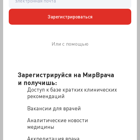
законодатели приняли законы о запрете смены пола
в нашей стране и о запрете усыновления детей в
страны, где разрешены подобные операции. Это
Зарегистрироваться
бизнес, который калечит молодых людей. Никакой
смены пола не существует, человек остается
генетически тем, кем он и был. Его просто калечат,
Или с помощью
лишают способности воспроизводить потомство,
меняют внешние признаки».
«Также считаю большим достижением то, что
чиновники наконец усвоили: борьба с бедностью и
Зарегистрируйся на МирВрача
поддержка многодетных — это разные вещи. Нельзя
связывать помощь многодетным с критериями
и получишь:
нуждаемости. 60% многодетных имеют кредитные
Доступ к базе кратких клинических
долги, это явно не богатые люди. В более чем 40
рекомендаций
регионах РФ власти отвязали критерии нуждаемости
Вакансии для врачей
от мер поддержки семей. Кроме того, введены
принципы прогрессивности: чем больше детей, тем
Аналитические новости
выше поддержка».
медицины
«Тезис "дети или карьера" — ложный. Дети и есть
Аккредитация врача
карьера, потому что с каждым ребенком мы получаем