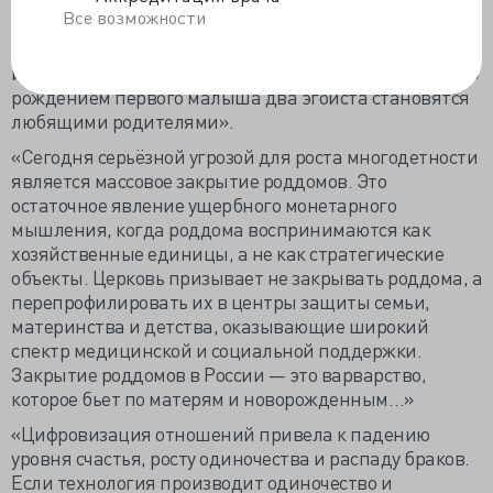
Все возможности
"апгрейд", совершенствуемся. Пока на Земле есть
любовь, есть и мир человеческий. Единственный
институт, который производит любовь, — это семья. С
рождением первого малыша два эгоиста становятся
любящими родителями».
«Сегодня серьёзной угрозой для роста многодетности
является массовое закрытие роддомов. Это
остаточное явление ущербного монетарного
мышления, когда роддома воспринимаются как
хозяйственные единицы, а не как стратегические
объекты. Церковь призывает не закрывать роддома, а
перепрофилировать их в центры защиты семьи,
материнства и детства, оказывающие широкий
спектр медицинской и социальной поддержки.
Закрытие роддомов в России — это варварство,
которое бьет по матерям и новорожденным…»
«Цифровизация отношений привела к падению
уровня счастья, росту одиночества и распаду браков.
Если технология производит одиночество и