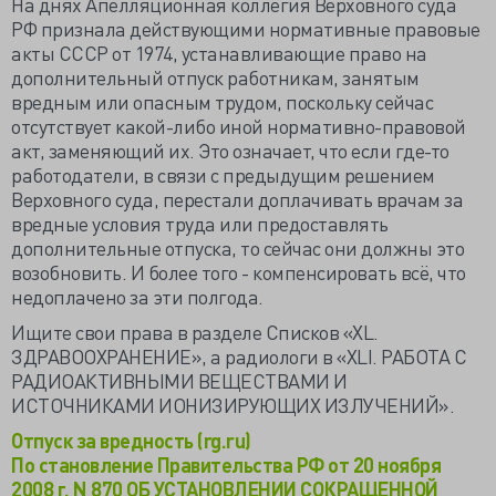
На днях Апелляционная коллегия Верховного суда
РФ признала действующими нормативные правовые
акты СССР от 1974, устанавливающие право на
дополнительный отпуск работникам, занятым
вредным или опасным трудом, поскольку сейчас
отсутствует какой-либо иной нормативно-правовой
акт, заменяющий их. Это означает, что если где-то
работодатели, в связи с предыдущим решением
Верховного суда, перестали доплачивать врачам за
вредные условия труда или предоставлять
дополнительные отпуска, то сейчас они должны это
возобновить. И более того - компенсировать всё, что
недоплачено за эти полгода.
Ищите свои права в разделе Списков «XL.
ЗДРАВООХРАНЕНИЕ», а радиологи в «XLI. РАБОТА С
РАДИОАКТИВНЫМИ ВЕЩЕСТВАМИ И
ИСТОЧНИКАМИ ИОНИЗИРУЮЩИХ ИЗЛУЧЕНИЙ».
Отпуск за вредность (rg.ru)
По становление Правительства РФ от 20 ноября
2008 г. N 870 ОБ УСТАНОВЛЕНИИ СОКРАЩЕННОЙ