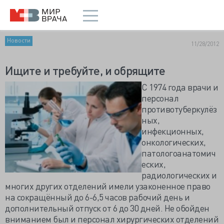
Новости
11/28/2012
Ищите и требуйте, и обрящите
С 1974 года врачи и
персонал
противотуберкулёз
ных,
инфекционных,
онкологических,
патологоанатомич
еских,
радиологических и
многих других отделений имели узаконенное право
на сокращённый до 6-6,5 часов рабочий день и
дополнительный отпуск от 6 до 30 дней. Не обойден
вниманием был и персонал хирургических отделений