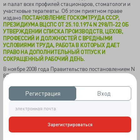
и палат всех профилей стационаров, стоматологи и
участковые терапевты. Об этом приятном праве
издано
ПОСТАНОВЛЕНИЕ ГОСКОМТРУДА СССР,
ПРЕЗИДИУМА ВЦСПС ОТ 25.10.1974 N 298/П-22 ОБ
УТВЕРЖДЕНИИ СПИСКА ПРОИЗВОДСТВ, ЦЕХОВ,
ПРОФЕССИЙ И ДОЛЖНОСТЕЙ С ВРЕДНЫМИ
УСЛОВИЯМИ ТРУДА, РАБОТА В КОТОРЫХ ДАЕТ
ПРАВО НА ДОПОЛНИТЕЛЬНЫЙ ОТПУСК И
СОКРАЩЕННЫЙ РАБОЧИЙ ДЕНЬ.
В ноябре 2008 года Правительство постановлением N
870 «Об установлении сокращенной
продолжительности рабочего времени, ежегодного
дополнительного оплачиваемого отпуска,
Регистрация
Регистрация
Вход
Вход
повышенной оплаты труда работникам, занятым на
тяжелых работах, работах с вредными и (или)
опасными и иными условиями труда» подтвердило
преференции. Оно декларировало 36-часовую
неделю, ежегодный дополнительный оплачиваемый
Зарегистрироваться
отпуск не менее 7 дней, повышение оплаты труда не
менее 4% оклада, работникам вредных производств,