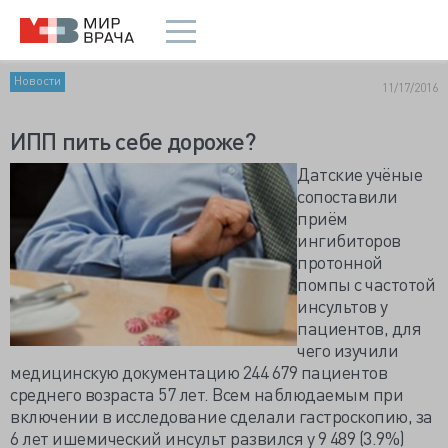
Новости
11/17/2016
ИПП пить себе дороже?
Датские учёные
сопоставили
приём
ингибиторов
протонной
помпы с частотой
инсультов у
пациентов, для
чего изучили
медицинскую документацию 244 679 пациентов
среднего возраста 57 лет. Всем наблюдаемым при
включении в исследование сделали гастроскопию, за
6 лет ишемический инсульт развился у 9 489 (3.9%)