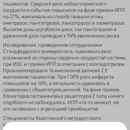
пациентов. Средний риск неблагоприятного
сосудистого события повысился на фоне приёма ИПП
на 21%, максимально способствовали этому
омепразол, пантопразол, лансопразол и эзомепразол.
Высокие дозы усугубляли риск, так пантопразол в
удвоенной дозе приводил к 94% увеличению риска.
Исследование, проведенное сотрудниками
Стэндфордского университета, оценивало риск
осложнений со стороны сердечно-сосудистой системы
при ИБС и приёме ИПП в сочетании с клопидогрелем.
Проанализировали 16 миллионов записей 2,9
миллионов пациентов. При ГЭРБ риск инфаркта
повышался на 16%, а летальность удвоилась в
сравнении с общепопуляционной. На фоне приёма
блокаторов гистаминовых рецепторов 2 типа ничего
подобного не наблюдалось. ИПП что-то меняют, но
это не связано с агрегацией тромбоцитов.
Специалисты Хьюстонского методистского
исследовательского института на клеточном уровне