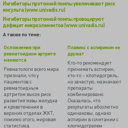
Ингибиторы протонной помпы увеличивают риск
инсульта (www.univadis.ru)
Ингибиторы протонной помпы провоцируют
дефицит микроэлементов (www.univadis.ru)
А также по теме:
Осложнения при
Плавикс с аспирином не
ревматоидном артрите
дружат
меняются
Кто-то рекомендует
Ревматологи всего мира
принимать аспирин,
признали, что у
кто-то – клопидогрель,
пациентов с
но зачастую, назначают
ревматоидным
препараты
артритом высок риск
комбинировано.
развития язвы желудка
Оказалась, что
и кровотечения в
результаты абсолютно
верхних отделах ЖКТ,
одинаковы, однако
помимо этого, мировая
аспирин в сочетании с
статистика
клопидогрелем