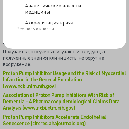
Удивило исследователей не снижение концентрации
Аналитические новости
необходимых веществ, это выявляли
медицины
предшествующие исследования, а что почти у
Аккредитация врача
половины больных уровень витамина B₁₂, ферритина
Все возможности
и магния не определялся более 5 лет. Никогда не
брался анализ на содержание магния 36.6%,
ферритина и витамина B₁₂ - 21.5%.
Получается, что учёные изучают-исследуют, а
полученные знания клиницисты не берут на
вооружение.
Proton Pump Inhibitor Usage and the Risk of Myocardial
Infarction in the General Population
(www.ncbi.nlm.nih.gov)
Association of Proton Pump Inhibitors With Risk of
Dementia - A Pharmacoepidemiological Claims Data
Analysis (www.ncbi.nlm.nih.gov)
Proton Pump Inhibitors Accelerate Endothelial
Senescence (circres.ahajournals.org)