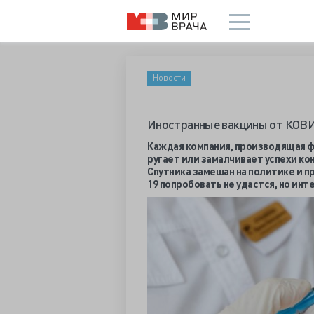
Новости
Иностранные вакцины от КОВИ
Каждая компания, производящая ф
ругает или замалчивает успехи ко
Спутника замешан на политике и п
19 попробовать не удастся, но ин