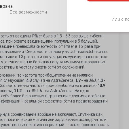
врача
удничества компания AstraZeneca сочла целесообразным
Все возможности
у осложнений после введения в монорежиме препаратов
hnson и Moderna. Результаты были изложены в докладе
Или с 
vaccines and improved co-operation between regulatory,
cal companies – a call for action».
ть от вакцины Pfizer была в 1.5 - 6.3 раз выше гибели
ca, при охвате вакцинациями популяции в 5 большей.
акцина превысила смертность от Pfizer в 1.2 раза при
пользования. Смертность от вакцины Johnson&Johnson по
 меньше в 1.3 раза, но и популяция иммунизированных тоже
ь, что существенно большая популяция иммунизированных
рективы в частоту смертности от осложнений.
ожнений, то частота тромбоцитопении на миллион
ия следующая:
4.8
случая на AstraZeneca,
1.9
- на J&J,
1.3
-
. Соответственно частота тромбоэмболий на миллион:
10.9
oderna,
11.2
– на J&J,
6
- на AstraZeneca. Ни одно
 себя более безопасным в сравнении с другими, особенно
информации – реальной эффективности в предотвращении
ину в соревнование вообще не включают. Спутника как
ают политические мотивы или зарубежные исследователи
 существенных негативных реакций - только болезненность