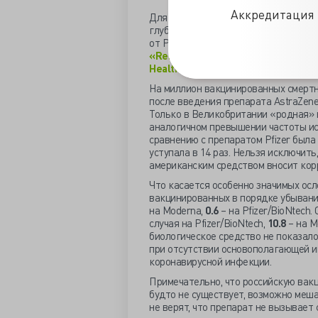
Аккредитация 
Для восстановления доверия и сотр
глубже проанализировать статистик
от Pfizer, AstraZeneca, Johnson&Jo
«Restoring confidence in COVID-19 
Healthcare agencies and pharmaceuti
На миллион вакцинированных смертнос
после введения препарата AstraZene
Только в Великобритании «родная» в
аналогичном превышении частоты ис
сравнению с препаратом Pfizer была
уступала в 14 раз. Нельзя исключит
американским средством вносит кор
Что касается особенно значимых осл
вакцинированных в порядке убыван
на Moderna,
0.6
– на Pfizer/BioNtech
случая на Pfizer/BioNtech,
10.8
– на M
биологическое средство не показало
при отсутствии основополагающей 
коронавирусной инфекции.
Примечательно, что российскую вакц
будто не существует, возможно меш
не верят, что препарат не вызывает