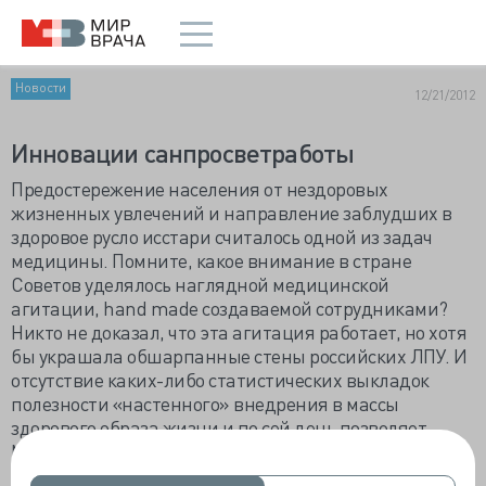
Новости
12/21/2012
Инновации санпросветработы
Предостережение населения от нездоровых
жизненных увлечений и направление заблудших в
здоровое русло исстари считалось одной из задач
медицины. Помните, какое внимание в стране
Советов уделялось наглядной медицинской
агитации, hand made создаваемой сотрудниками?
Никто не доказал, что эта агитация работает, но хотя
бы украшала обшарпанные стены российских ЛПУ. И
отсутствие каких-либо статистических выкладок
полезности «настенного» внедрения в массы
здорового образа жизни и по сей день позволяет
Минздраву вбухивать обалденные средства в сайты
для пациентов.