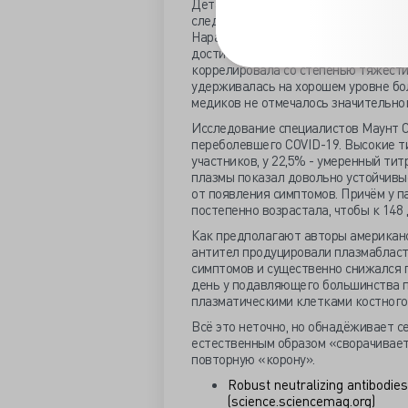
Детальное 94-дневное исследование
следивших за анализами 65 пациенто
Нарастание уровня антител начинало
достигало пика и дальше прогресси
коррелировала со степенью тяжести
удерживалась на хорошем уровне бол
медиков не отмечалось значительно
Исследование специалистов Маунт Си
переболевшего COVID-19. Высокие ти
участников, у 22,5% - умеренный ти
плазмы показал довольно устойчивые
от появления симптомов. Причём у п
постепенно возрастала, чтобы к 148 
Как предполагают авторы американс
антител продуцировали плазмабласты
симптомов и существенно снижался 
день у подавляющего большинства 
плазматическими клетками костного 
Всё это неточно, но обнадёживает с
естественным образом «сворачивает
повторную «корону».
Robust neutralizing antibodie
(science.sciencemag.org)