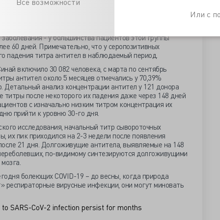
Все возможности
 предприняла другая группа британских учёных,
в и 31 серопозитивного медицинского работника.
Или с 
сь через 10-15 дней от дебюта болезни, через месяц
вно шло на снижение. Концентрация антител
 заболевания - у большинства пациентов этой группы
ее 60 дней. Примечательно, что у серопозитивных
го падения титра антител в наблюдаемый период.
най включило 30 082 человека, с марта по сентябрь
тры антител около 5 месяцев отмечались у 70,39%
тр. Детальный анализ концентрации антител у 121 донора
 титры после некоторого их падения даже через 148 дней
ациентов с изначально низким титром концентрация их
дню прийти к уровню 30-го дня.
кого исследования, начальный титр сывороточных
, их пик приходился на 2-3 недели после появления
после 21 дня. Долгоживущие антитела, выявляемые на 148
переболевших, по-видимому синтезируются долгоживущими
мозга.
егодня болеющих COVID-19 – до весны, когда природа
» респираторные вирусные инфекции, они могут миновать
s to SARS-CoV-2 infection persist for months