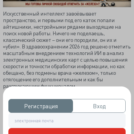
Искусственный интеллект завоёвывает
пространство, и первыми под его каток попали
айтишники, нестройными рядами выходящие на
поиск новой работы. Ничего не поделаешь,
классический сюжет – они его породили, он их и
«убил». В здравоохранении 2026 год решено отметить
масштабным внедрением технологий ИИ в анализ
электронных медицинских карт с целью повышения
скорости и точности обработки информации, но как
обещано, без подмены врача «железом», только
отягощение его дополнительным и как бы
разгружающим функционалом.
ФФОМС, скрупулёзно считающий казённые деньги,
уверен, что активизация внедрения ИИ в одну лишь
Регистрация
Регистрация
Вход
Вход
лучевую диагностику снизит трудозатраты
специалистов на 10%, сэкономив по всей стране 550
млн руб. А посему убедительно просит министра
Мурашко увеличить эффективность и долю обработки