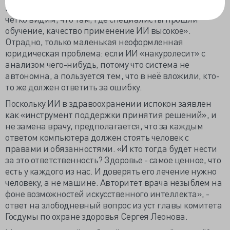
не заменит ли их искусственный интеллект, а также
чётко видим, что там, где специалисты прошли
обучение, качество применение ИИ высокое».
Отрадно, только маленькая неоформленная
юридическая проблема: если ИИ «накуролесит» с
анализом чего-нибудь, потому что система не
автономна, а пользуется тем, что в неё вложили, кто-
то же должен ответить за ошибку.
Поскольку ИИ в здравоохранении испокон заявлен
как «инструмент поддержки принятия решений», и
не замена врачу, предполагается, что за каждым
ответом компьютера должен стоять человек с
правами и обязанностями. «И кто тогда будет нести
за это ответственность? Здоровье - самое ценное, что
есть у каждого из нас. И доверять его лечение нужно
человеку, а не машине. Авторитет врача незыблем на
фоне возможностей искусственного интеллекта», -
ответ на злободневный вопрос из уст главы комитета
Госдумы по охране здоровья Сергея Леонова.