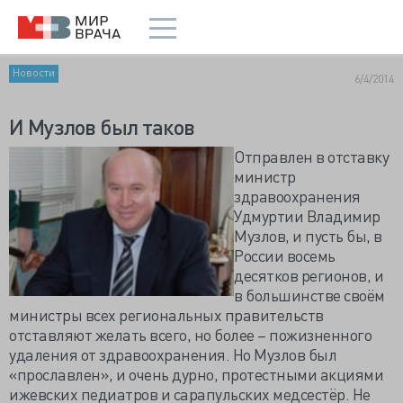
Новости
6/4/2014
И Музлов был таков
Отправлен в отставку
министр
здравоохранения
Удмуртии Владимир
Музлов, и пусть бы, в
России восемь
десятков регионов, и
в большинстве своём
министры всех региональных правительств
отставляют желать всего, но более – пожизненного
удаления от здравоохранения. Но Музлов был
«прославлен», и очень дурно, протестными акциями
ижевских педиатров и сарапульских медсестёр. Не