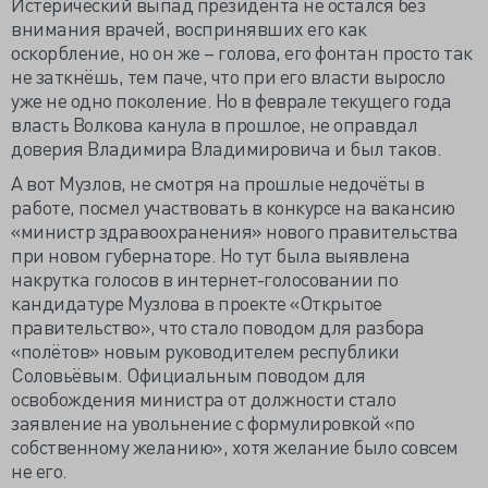
Истерический выпад президента не остался без
внимания врачей, воспринявших его как
оскорбление, но он же – голова, его фонтан просто так
не заткнёшь, тем паче, что при его власти выросло
уже не одно поколение. Но в феврале текущего года
власть Волкова канула в прошлое, не оправдал
доверия Владимира Владимировича и был таков.
А вот Музлов, не смотря на прошлые недочёты в
работе, посмел участвовать в конкурсе на вакансию
«министр здравоохранения» нового правительства
при новом губернаторе. Но тут была выявлена
накрутка голосов в интернет-голосовании по
кандидатуре Музлова в проекте «Открытое
правительство», что стало поводом для разбора
«полётов» новым руководителем республики
Соловьёвым. Официальным поводом для
освобождения министра от должности стало
заявление на увольнение с формулировкой «по
собственному желанию», хотя желание было совсем
не его.