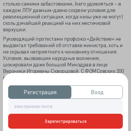
столько самими забастовками, (чего удивляться – в
каждом ЛПУ давным-давно созрели условия для
революционной ситуации, когда низы уже не могут)
сколь дичайшей реакцией на них местечковой
верхушки.
Руководящий протестами профсоюз «Действие» не
выдвигал требований об отставке министра, хоть и
не скрывал неприятного к чиновнику отношения.
Условия, вызвавшие народные волнения,
шокировали даже большой Минздрав в лице
Вероники Игоревны Скворцовой. С ФОМСовских 200
рублей за маленького пациента, ижевским докторам
доставалось 23рубля 50 копеек. Установив
действительное снижение уровня стимулирующих
Регистрация
Регистрация
Вход
Вход
выплат педиатрам, с предписанием «в пятидневный
срок устранить нарушения в учёте и оплате труда
медработников», Скворцова в письме к президенту
Удмуртии потребовала привлечь к дисциплинарной
Зарегистрироваться
ответственности главу республиканского Минздрава
Владимира Музлова и руководство некоторых