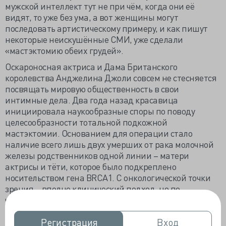
мужской интеллект тут не при чём, когда они её
видят, то уже без ума, а вот женщины могут
последовать артистическому примеру, и как пишут
некоторые неискушённые СМИ, уже сделали
«мастэктомию обеих грудей».
Оскароносная актриса и Дама Британского
королевства Анджелина Джоли совсем не стесняется
посвящать мировую общественность в свои
интимные дела. Два года назад красавица
инициировала наукообразные споры по поводу
целесообразности тотальной подкожной
мастэктомии. Основанием для операции стало
наличие всего лишь двух умерших от рака молочной
железы родственников одной линии – матери
актрисы и тёти, которое было подкреплено
носительством гена BRCA1. С онкологической точки
зрения – вполне клинический подход, но по-
человечески было жаль роскошного бюста, который
совсем неоправданно считали естественным.
Возможно, некоторая искусственность молочных
Регистрация
Регистрация
Вход
Вход