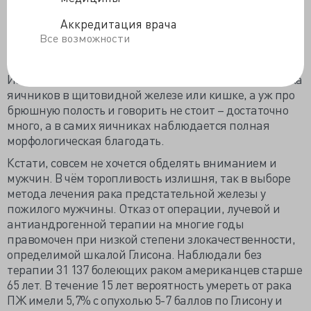
морфологически существующая. Но! И не просто «но»,
а очень большое «но». Давно известно, что рак
Аккредитация врача
яичников не обязательно гнездится в яичниках, а
Все возможности
вполне себе может зародиться в эктопированной
яичниковой ткани, которая где только не встречается.
Известны совсем не единичные случаи развития рака
яичников в щитовидной железе или кишке, а уж про
брюшную полость и говорить не стоит – достаточно
много, а в самих яичниках наблюдается полная
морфологическая благодать.
Кстати, совсем не хочется обделять вниманием и
мужчин. В чём торопливость излишня, так в выборе
метода лечения рака предстательной железы у
пожилого мужчины. Отказ от операции, лучевой и
антиандрогенной терапии на многие годы
правомочен при низкой степени злокачественности,
определимой шкалой Глисона. Наблюдали без
терапии 31 137 болеющих раком американцев старше
65 лет. В течение 15 лет вероятность умереть от рака
ПЖ имели 5,7% с опухолью 5-7 баллов по Глисону и