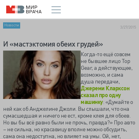
Новости
3/27/2015
И «мастэктомия обеих грудей»
Когда-то ещё совсем
не бывшее лицо Top
Gear, а действующее,
возможно, и сама
душа передачи,
Джереми Кларксон
сказал про одну
машинку
: «Думайте о
ней как об Анджелине Джоли. Вы слышали, что она
сумасшедшая и ничего не ест, кроме клея для обоев.
Но вы бы всё равно были не прочь, правда?» Про авто
– не сильна, но красавицу вполне можно обсудить,
сама она недоступна, но влияет на умы. Ой, нет,