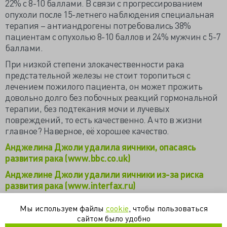
22% с 8-10 баллами. В связи с прогрессированием
опухоли после 15-летнего наблюдения специальная
терапия – антиандрогены потребовались 38%
пациентам с опухолью 8-10 баллов и 24% мужчин с 5-7
баллами.
При низкой степени злокачественности рака
предстательной железы не стоит торопиться с
лечением пожилого пациента, он может прожить
довольно долго без побочных реакций гормональной
терапии, без подтекания мочи и лучевых
повреждений, то есть качественно. А что в жизни
главное? Наверное, её хорошее качество.
Анджелина Джоли удалила яичники, опасаясь
развития рака (www.bbc.co.uk)
Анджелине Джоли удалили яичники из-за риска
развития рака (www.interfax.ru)
Fifteen-year Outcomes Following Conservative
Мы используем файлы
cookie
, чтобы пользоваться
Management Among Men Aged 65 Years or Older with
сайтом было удобно
Localized Prostate Cancer