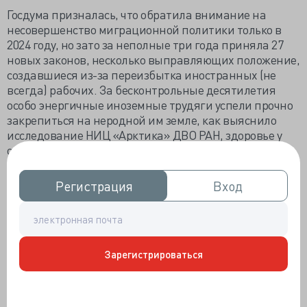
Госдума призналась, что обратила внимание на
несовершенство миграционной политики только в
2024 году, но зато за неполные три года приняла 27
новых законов, несколько выправляющих положение,
создавшиеся из-за переизбытка иностранных (не
всегда) рабочих. За бесконтрольные десятилетия
особо энергичные иноземные трудяги успели прочно
закрепиться на неродной им земле, как выяснило
исследование НИЦ «Арктика» ДВО РАН, здоровье у
осевших среднеазиатских работников не очень.
«Второе-третье поколение <…> полностью
Регистрация
Регистрация
Вход
Вход
адаптированы, готовы к проживанию, к нашим
условиям. <…> Люди, вошедшие в нашу область вот в
экстремальную часть региона, конечно, подвергаются
срыву адаптации. <…> в пределах физиологической
нормы, без выхода на патологию. Ну, это всё
Зарегистрироваться
энергозатратно и, конечно же, невыгодно для
организма», - рассказала магаданский завлаб Инесса
Аверьянова. Не только спецы РАН заметили, что