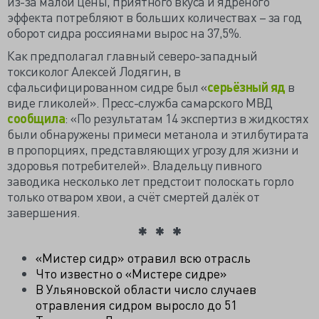
из-за малой цены, приятного вкуса и ядрёного
эффекта потребляют в больших количествах – за год
оборот сидра россиянами вырос на 37,5%.
Как предполагал главный северо-западный
токсиколог Алексей Лодягин, в
сфальсифицированном сидре был «
серьёзный яд
в
виде гликолей». Пресс-служба самарского МВД
сообщила
: «По результатам 14 экспертиз в жидкостях
были обнаружены примеси метанола и этилбутирата
в пропорциях, представляющих угрозу для жизни и
здоровья потребителей». Владельцу пивного
заводика несколько лет предстоит полоскать горло
только отваром хвои, а счёт смертей далёк от
завершения.
«Мистер сидр» отравил всю отрасль
Что известно о «Мистере сидре»
В Ульяновской области число случаев
отравления сидром выросло до 51