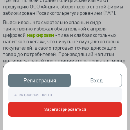
продукцию ООО «Анди», оборот всего от этой фирмы
заблокирован Росалкогольрегулированием (РАР).
Выяснилось, что смертельно опасный сидр
таинственно избежал обязательной с апреля
цифровой
маркировки
«пива и слабоалкогольных
напитков в кегах», что ничуть не смущало оптовых
покупателей, в своих торговых точках доносящих
товар до потребителей. Производящий напитки
индивидуальный предприниматель продавал много
разнообразного слабоалкогольного пойла,
гарантируя «лучшие цены и качество на рынке
России», и к 32 годам в бизнесе Анар Гусейнов был
Регистрация
Регистрация
Вход
Вход
разносторонней личностью.
В 2016 году занялся оптовой торговлей зерном и
«созданием баз данных», через год забросил зерно,
ещё через год расстался с затеями по базам данных. В
Зарегистрироваться
2020 году начал «строительство» поселкового
пивоваренного заводика «Варка» в цехах местного
автосервиса. В том же году зарегистрировался как