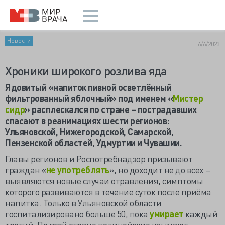
Новости
6/6/2023
Хроники широкого розлива яда
Ядовитый «напиток пивной осветлённый
фильтрованный яблочный» под именем «
Мистер
сидр
» расплескался по стране – пострадавших
спасают в реанимациях шести регионов:
Ульяновской, Нижегородской, Самарской,
Пензенской областей, Удмуртии и Чувашии.
Главы регионов и Роспотребнадзор призывают
граждан «
не употреблять
», но доходит не до всех –
выявляются новые случаи отравления, симптомы
которого развиваются в течение суток после приёма
напитка. Только в Ульяновской области
госпитализировано больше 50, пока
умирает
каждый
третий. По всей стране полицейские изымают