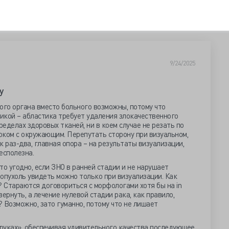
9/24/2025
у
ого органа вместо больного возможны, потому что
икой – абластика требует удаления злокачественного
еделах здоровых тканей, ни в коем случае не резать по
локом с окружающим. Перепутать сторону при визуальном,
 раз-два, главная опора – на результаты визуализации,
есполезна.
то угодно, если ЗНО в ранней стадии и не нарушает
опухоль увидеть можно только при визуализации. Как
 Стараются договориться с морфологами хотя бы на in
вернуть, а лечение нулевой стадии рака, как правило,
 Возможно, зато гуманно, потому что не лишает
руках», обеспечивая удивительного качества последующее