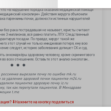
 в поисках карциномы, не сообщается, возможно, что
. Местный минздрав провёл расследование, вскрыв
 что «в нарушение порядка оказания медицинской помощи
 медицинский консилиум». Действия хирурга объяснили
рака паренхимы почки, должности истинных нарушителей
ки без рака пострадавшая не называет, юристы считают
нее 3 миллионов, всё равно платить ЛПУ. Следственный
арантируя посадки. По правде, хирург такой же
него этот случай не только имиджевая потеря, ему всю
жение следует, историю заболевания допишет СК и суд.
ять онкомаркёры здоровому человеку, кроме скринингового
я во всех отношениях. Оставьте этот анализ онкологам...
 россиянке вырезали почку по ошибке mk.ru
 за удаление здоровой почки пациентке m24.ru
удалили пациентке здоровую почку iz.ru
ку, так как перепутали пациентов. В Минздраве
эмоции t.me
кация?
⬇️Нажмите на кнопку поделиться