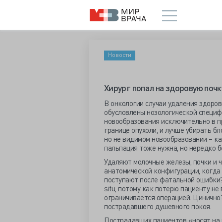
Новости
Хирург попал на здоровую почк
В онкологии случаи удаления здоров
обусловлены нозологической специф
новообразования исключительно в пр
границе опухоли, и лучше убирать б
но не видимом новообразовании – как
пальпация тоже нужна, но нередко б
Удаляют молочные железы, почки и ч
анатомической конфигурации, когда 
поступают после фатальной ошибки?
situ, потому как потерю пациенту не 
ограничивается операцией. Цинично?
пострадавшего душевного покоя.
Пострадавших пациентов «носят на 