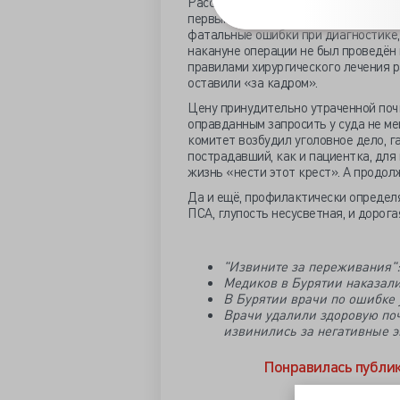
Рассекал ли хирург удалённую почку
первым узнал о трагической ошибке
фатальные ошибки при диагностике,
накануне операции не был проведён
правилами хирургического лечения 
оставили «за кадром».
Цену принудительно утраченной поч
оправданным запросить у суда не ме
комитет возбудил уголовное дело, г
пострадавший, как и пациентка, для 
жизнь «нести этот крест». А продол
Да и ещё, профилактически определ
ПСА, глупость несусветная, и дорога
"Извините за переживания":
Медиков в Бурятии наказали
В Бурятии врачи по ошибке 
Врачи удалили здоровую поч
извинились за негативные 
Понравилась публи