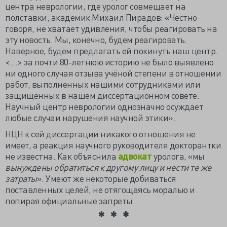
центра неврологии, где уролог совмещает на
полставки, академик Михаил Пирадов: «Честно
говоря, не хватает удивления, чтобы реагировать на
эту новость. Мы, конечно, будем реагировать.
Наверное, будем предлагать ей покинуть наш центр.
<…> за почти 80-летнюю историю не было выявлено
ни одного случая отзыва учёной степени в отношении
работ, выполненных нашими сотрудниками или
защищенных в нашем диссертационном совете.
Научный центр неврологии однозначно осуждает
любые случаи нарушения научной этики».
НЦН к сей диссертации никакого отношения не
имеет, а реакция научного руководителя докторантки
не известна. Как объяснила
адвокат
уролога, «мы
вынуждены обратиться к другому лицу и нести те же
затраты
». Умеют же некоторые добиваться
поставленных целей, не отягощаясь моралью и
попирая официальные запреты.