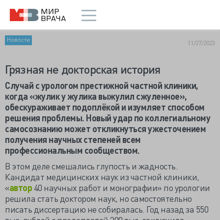
Новости
11/27/2023
Грязная не докторская история
Случай с урологом престижной частной клиники,
когда «жулик у жулика выжулил сжуленное»,
обескураживает подоплёкой и изумляет способом
решения проблемы. Новый удар по коллегиальному
самосознанию может откликнуться ужесточением
получения научных степеней всем
профессиональным сообществом.
В этом деле смешались глупость и жадность.
Кандидат медицинских наук из частной клиники,
«
автор
40 научных работ и монографии» по урологии
решила стать доктором наук, но самостоятельно
писать диссертацию не собиралась. Год назад за 550
тыс. рублей с предоплатой 200 тыс. заключила