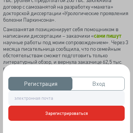
договор с самозанятой на разработку «макета»
докторской диссертации «Урологические проявления
болезни Паркинсона».
Самозанятая позиционирует себя помощником в
написании диссертации – заказчики «
сами пишут
научные работы под моим сопровождением». Через 3
месяца писательница сообщила, что по семейным
обстоятельствам сможет подготовить только
литературный обзор, и вернула заказчице 62,5 тыс.
рублей. Представленные «аннотация, введение и
теоретическая обзорная глава докторской
диссертации на 93 страницы» заказчице не
Регистрация
Регистрация
Вход
Вход
понравились.
Писательница внесла коррективы, но уролога
удовлетворить не смогла – как будто бы не раскрыта
тема, потому что и тема диссертации поменялась с
Зарегистрироваться
болезни Паркинсона на гораздо более объёмный
паркинсонизм. «По характеру замечаний к работе
сложилось впечатление, что доктор требует не макет