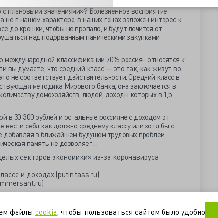
и на 3 трлн руб. снижает нам объёмы поступлений
 с плановыми значениями»? Болезненное восприятие
 не в нашем характере, в наших генах заложен интерес к
сё до крошки, чтобы не пропало, и будут лечится от
рушаться над подорванным паническими закупками
по международной классификации 70% россиян относятся к
сли вы думаете, что средний класс — это так, как живут во
 это не соответствует действительности. Средний класс в
тствующая методика Мирового банка, она заключается в
 количеству домохозяйств, людей, доходы которых в 1,5
ой в 30 300 рублей и остальные россияне с доходом от
не вести себя как должно среднему классу или хотя бы с
не добавляя в ближайшем будущем трудовых проблем
ическая память не дозволяет…
целых секторов экономики» из-за коронавируса
ссе и доходах (putin.tass.ru)
mmersant.ru)
питание
эпидемия
уем файлы
cookie
, чтобы пользоваться сайтом было удобно