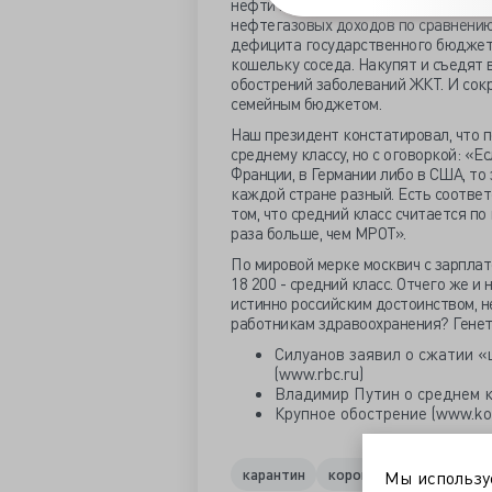
нефти при текущих ценах практическ
нефтегазовых доходов по сравнению
дефицита государственного бюджета
кошельку соседа. Накупят и съедят в
обострений заболеваний ЖКТ. И сок
семейным бюджетом.
Наш президент констатировал, что 
среднему классу, но с оговоркой: «Е
Франции, в Германии либо в США, то
каждой стране разный. Есть соотве
том, что средний класс считается по
раза больше, чем МРОТ».
По мировой мерке москвич с зарплат
18 200 - средний класс. Отчего же и 
истинно российским достоинством, 
работникам здравоохранения? Генет
Силуанов заявил о сжатии «
(www.rbc.ru)
Владимир Путин о среднем кла
Крупное обострение (www.ko
карантин
коронавирус
кризис
Мы использ