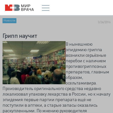
Новости
3/24/2016
Грипп научит
В нынешнюю
эпидемию гриппа
возникли серьёзные
перебои с наличием
противогриппозных
препаратов, главным
образом,
осельтамивира.
Производитель оригинального средства недавно
локализовал упаковку лекарства в России, но к началу
эпидемия первые партии препарата ещё не
поступили в аптеки, а старые запасы оказались
раскупленными. По мнению руководителя