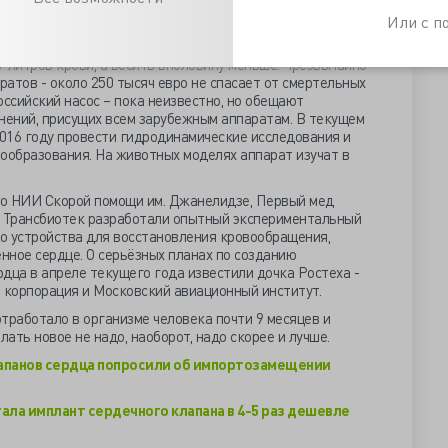
остаточностью, и поможет дожидаться трансплантации
Или с 
нным аналогом немецкого аппарата, изобретённого в НАСА,
 литров крови, а весить вполовину меньше. Чрезвычайно
атов - около 250 тысяч евро не спасает от смертельных
оссийский насос – пока неизвестно, но обещают
ений, присущих всем зарубежным аппаратам. В текущем
2016 году провести гидродинамические исследования и
образования. На животных моделях аппарат изучат в
во НИИ Скорой помощи им. Джанелидзе, Первый мед
я Трансбиотек разработали опытный экспериментальный
о устройства для восстановления кровообращения,
нное сердце. О серьёзных планах по созданию
дца в апреле текущего года известили дочка Ростеха -
корпорация и Московский авиационный институт.
тработало в организме человека почти 9 месяцев и
елать новое не надо, наоборот, надо скорее и лучше.
апанов сердца попросили об импортозамещении
ла имплант сердечного клапана в 4-5 раз дешевле