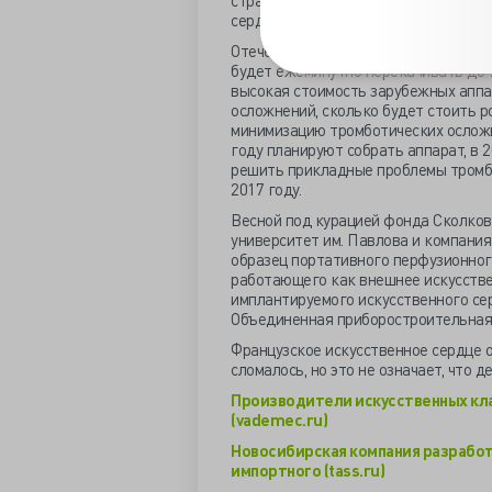
страдающих тяжёлой сердечной нед
сердца.
Отечественный насос станет улучше
будет ежеминутно перекачивать до 7
высокая стоимость зарубежных аппар
осложнений, сколько будет стоить р
минимизацию тромботических осложн
году планируют собрать аппарат, в 
решить прикладные проблемы тромбо
2017 году.
Весной под курацией фонда Сколко
университет им. Павлова и компани
образец портативного перфузионног
работающего как внешнее искусстве
имплантируемого искусственного сер
Объединенная приборостроительная 
Французское искусственное сердце о
сломалось, но это не означает, что д
Производители искусственных кл
(vademec.ru)
Новосибирская компания разработа
импортного (tass.ru)