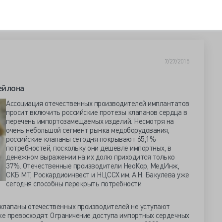
7/27/2015
нейлона
Ассоциация отечественных производителей имплантатов
просит включить российские протезы клапанов сердца в
перечень импортозамещаемых изделий. Несмотря на
очень небольшой сегмент рынка медоборудования,
российские клапаны сегодня покрывают 65,1%
потребностей, поскольку они дешевле импортных, в
денежном выражении на их долю приходится только
37%. Отечественные производители НеоКор, МедИнж,
СКБ МТ, Роскардиоинвест и НЦССХ им. А.Н. Бакулева уже
сегодня способны перекрыть потребности
клапаны отечественных производителей не уступают
же превосходят. Ограничение доступа импортных сердечных