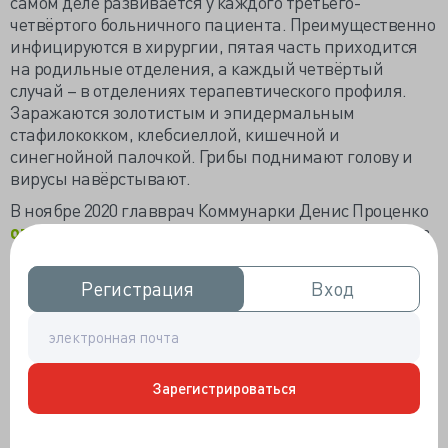
самом деле развивается у каждого третьего-
четвёртого больничного пациента. Преимущественно
инфицируются в хирургии, пятая часть приходится
на родильные отделения, а каждый четвёртый
случай – в отделениях терапевтического профиля.
Заражаются золотистым и эпидермальным
стафилококком, клебсиеллой, кишечной и
синегнойной палочкой. Грибы поднимают голову и
вирусы навёрстывают.
В ноябре 2020 главврач Коммунарки Денис Проценко
отвечал
обывателям, обвинявших новую больницу в
высокой смертности пациентов от бактериальной
пневмонии: «Казалось бы, мы только открылись в
Регистрация
Регистрация
Вход
Вход
марте, у нас новые стены, и не должно быть
внутрибольничных штаммов. Однако за три месяца
они появились во всех отделениях реанимации: и
золотистый стафилококк, и пневмония, и прочие.
Причина - перевод из других стационаров…».
Зарегистрироваться
Совсем не та причина, как выяснило
исследование
специалистов Вашингтонского университета в