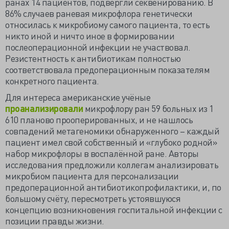
ранах 14 пациентов, подвергли секвенированию. В
86% случаев раневая микрофлора генетически
относилась к микробиому самого пациента, то есть
никто иной и ничто иное в формировании
послеоперационной инфекции не участвовал.
Резистентность к антибиотикам полностью
соответствовала предоперационным показателям
конкретного пациента.
Для интереса американские учёные
проанализировали
микрофлору ран 59 больных из 1
610 планово прооперированных, и не нашлось
совпадений метагеномики обнаруженного – каждый
пациент имел свой собственный и «глубоко родной»
набор микрофлоры в воспалённой ране. Авторы
исследования предложили коллегам анализировать
микробиом пациента для персонализации
предоперационной антибиотикопрофилактики, и, по
большому счёту, пересмотреть устоявшуюся
концепцию возникновения госпитальной инфекции с
позиции правды жизни.