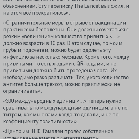
объяснением. Эту переписку The Lancet выложил, и
на этом всё прекратилось».
«Ограничительные меры в отрыве от вакцинации
практически бесполезны. Они должны сочетаться с
резким увеличением количества привитых <…>
должно возрасти в 10 раз. В этом случае, по моим
грубым подсчётам, можно будет одолеть эту
инфекцию за несколько месяцев. Кроме того, между
привитыми, то есть людьми с QR-кодами, и не
привитыми должна быть проведена черта. Их
необходимо резко различать. Тех, у кого количество
антител больше трёхсот, можно практически не
ограничивать».
«300 международных единиц <…> теперь нужно
сравнивать по международным единицам, а не по
титрам, как мы с вами когда-то делали, и не по
коэффициенту позитивности».
«Центр им. Н.Ф. Гамалеи провёл собственное
исследование вместе с департаментом