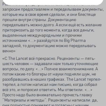
Российский фонд прямых инвестиций, и мы по их
запросам предоставляем и переделываем документы,
которые мы в свое время сделали, и они блестяще
прошли внутри страны. Документацию
переделывать можно долго. А если ещё есть желание
притормозить до того момента, когда все деньги,
выделенные международными и прочими
источниками <…> разойдутся по Big Pharma
западной, то документацию можно переделывать
вечно»
«С The Lancet всё прекрасно. Рецензенты — пять-
шесть человек — задавали нам только уточняющие
вопросы, по делу. <…> Полное взаимопонимание. А
потом какие-то блогеры от науки подняли шум, не
разобравшись в наших графиках. The Lancet терпел-
терпел, а потом написал нам письмо, когда собрал
всё это, и попросил ответить. Мы ответили. <…>
Просто надо было внимательно прочесть главку
“Материалы и методы”. Рецензенты написали: да,
они полностью понимают и согласны с нашим