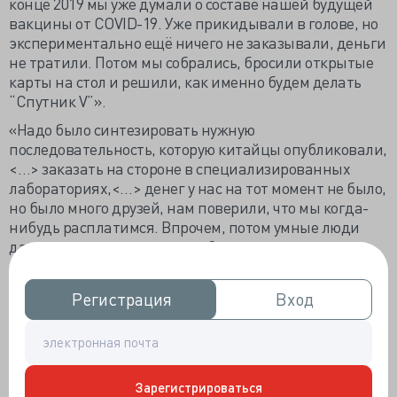
конце 2019 мы уже думали о составе нашей будущей
вакцины от COVID-19. Уже прикидывали в голове, но
экспериментально ещё ничего не заказывали, деньги
не тратили. Потом мы собрались, бросили открытые
карты на стол и решили, как именно будем делать
“Спутник V”».
«Надо было синтезировать нужную
последовательность, которую китайцы опубликовали,
<…> заказать на стороне в специализированных
лабораториях,<…> денег у нас на тот момент не было,
но было много друзей, нам поверили, что мы когда-
нибудь расплатимся. Впрочем, потом умные люди
даже уже не денег хотели, а быть нашими
соавторами, так как понимали, что мы на правильном
пути».
Регистрация
Регистрация
Вход
Вход
«То, что мы пытались, как и все, между прочим, в
мире, сделать быстрее, совершенно очевидно <…> по
той простой причине, что надо было вакцинировать
страну»
Зарегистрироваться