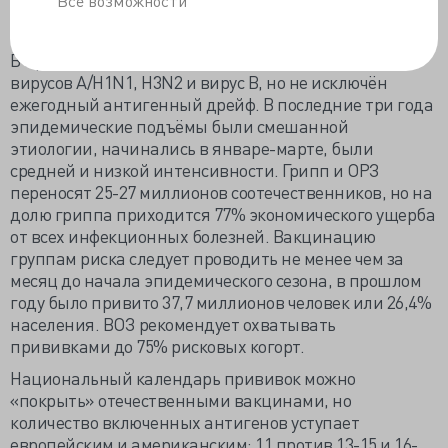
Все возможности
язвы, чаще, семейные очаги при употреблении
инфицированного мяса.
В предстоящем сезоне будут актуальны штаммы
вирусов A/H1N1, H3N2 и вирус B, но не исключён
ежегодный антигенный дрейф. В последние три года
эпидемические подъёмы были смешанной
этиологии, начинались в январе-марте, были
средней и низкой интенсивности. Грипп и ОРЗ
переносят 25-27 миллионов соотечественников, но на
долю гриппа приходится 77% экономического ущерба
от всех инфекционных болезней. Вакцинацию
группам риска следует проводить не менее чем за
месяц до начала эпидемического сезона, в прошлом
году было привито 37,7 миллионов человек или 26,4%
населения. ВОЗ рекомендует охватывать
прививками до 75% рисковых когорт.
Национальный календарь прививок можно
«покрыть» отечественными вакцинами, но
количество включенных антигенов уступает
европейским и американским: 11 против 13-15 и 16-