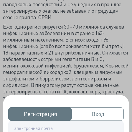
паводковых последствий и не ушедших в прошлое
энтеровирусных очагов, не забывая и о грядущем
сезоне гриппа-ОРВИ.
Ежегодно регистрируется 30 - 40 миллионов случаев
инфекционных заболеваний в стране с 143-
миллионным населением. В список входят 96
инфекционных (слабо воспроизвести хотя бы треть),
18 паразитарных и 21 внутрибольничные. Снижается
заболеваемость острыми гепатитами В и С,
менингококковой инфекцией, бруцеллезом, Крымской
геморрагической лихорадкой, клещевым вирусным
энцефалитом и боррелиозом, лептоспирозом и
сифилисом. В пику этому растут острые кишечные,
энтеровирусные, гепатит А, коклюш, корь, краснуха,
туляремия, лихорадка Западного Нила, ВИЧ-
инфекция и далее по списку.
В последние два года резко увеличилась доля кори и
Регистрация
Регистрация
Вход
Вход
краснухи, что вынудило Росздравнадзор
инициировать активизацию специфической