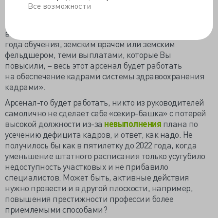
Федерации должен быть подготовлен свой план
Все возможности
обеспеченности кадрами системы здравоохранения.
Мы такую работу проведём. Не важно, как это будет:
вахтовым методом, привлекая ординаторов второго
года обучения, земским врачом или земским
фельдшером, теми выплатами, которые Вы
повысили, – весь этот арсенал будет работать
на обеспечение кадрами системы здравоохранения
кадрами».
Арсенал-то будет работать, никто из руководителей
самолично не сделает себе «секир-башка» с потерей
высокой должности из-за
невыполнения
плана по
усечению дефицита кадров, и ответ, как надо. Не
получилось бы как в пятилетку до 2022 года, когда
уменьшение штатного расписания только усугубило
недоступность участковых и не прибавило
специалистов. Может быть, активные действия
нужно провести и в другой плоскости, например,
повышения престижности профессии более
приемлемыми способами?