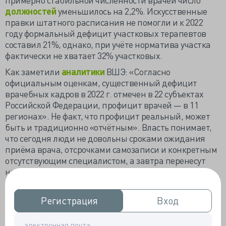
должностей
уменьшилось на 2,2%. Искусственные
правки штатного расписания не помогли и к 2022
году формальный дефицит участковых терапевтов
составил 21%, однако, при учёте норматива участка
фактически не хватает 32% участковых.
Как заметили
аналитики
ВШЭ: «Согласно
официальным оценкам, существенный дефицит
врачебных кадров в 2022 г. отмечен в 22 субъектах
Российской Федерации, профицит врачей — в 11
регионах». Не факт, что профицит реальный, может
быть и традиционно «отчётным». Власть понимает,
что сегодня люди не довольны сроками ожидания
приёма врача, отсрочками самозаписи и конкретным
отсутствующим специалистом, а завтра перенесут
негатив на саму власть.
Проблему с кадрами необходимо решать, но даже
повсеместная цифровизация ЛПУ и тотальная
Регистрация
Регистрация
Вход
Вход
вовлечённость в ЕГИСЗ не способна качественно
отделить зёрна от плевел – сколько в реальности