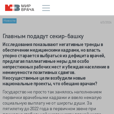
Новости
6/3/2024
Главным подадут секир-башку
Исследования показывают негативные тренды в
обеспечении медицинскими кадрами, но власть
упорно старается выбраться из дефицита врачей,
предлагая паллиативные меры для особо
непрестижных рабочих мест и убеждая население в
неминуемости позитивных сдвигов.
Неосуществимые цели возбудили новые
национальные проекты, что обещано врачам?
Государство не просто так занялось наполнением
первички врачебными кадрами и ввело немалую
социальную выплату не от широты души. За
пятилетку до 2022 года в первичном звене при
примерно стабильной численности врачей число