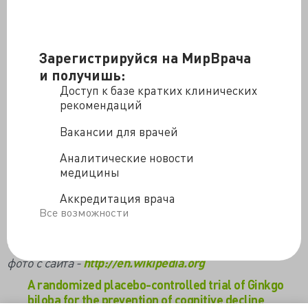
прогрессирования в GBE группе.
При вторичном анализе группа GBE
имела более низкий риск, от 0 до 0,5,
прогрессирования клинических
Зарегистрируйся на МирВрача
проявлений деменции, а при
и получишь:
оценке памяти снижение было
Доступ к базе кратких клинических
минимальным. Зарегистрировано
рекомендаций
большее число инсультов и транзиторных
ишемических атак в группе GBE.
Вакансии для врачей
В заключении – при нескорректированном анализе
Аналитические новости
экстракт гинкго (GBE) не изменял риск
медицины
прогрессирования уровня клинической деменции, и
не защитил от снижения памяти. Большее
Аккредитация врача
количество инсультов и ТИА, наблюдаемых при
Все возможности
приеме GBE, требует дальнейшего изучения и
верификации.
фото с сайта -
http://en.wikipedia.org
A randomized placebo-controlled trial of Ginkgo
biloba for the prevention of cognitive decline