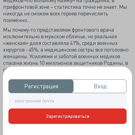
прифронтовой зоне – статистика точно не знает. Мы
никогда не сможем всех героев перечислить
поимённо…
Мы почему-то представляем фронтового врача
исключительно в мужском обличье, но реальная
«женская» доля составляла 41%, среди военных
хирургов - 45%, а медицинские сёстры все поголовно
женщины. Усилиями и заботой военных медиков
спасена жизнь 10 миллионов защитников Родины, в
строй вернулись 72,3% пострадавших в боях и 90,6%
больных воинов. Мы никогда не испытаем такой
тяжелейший многолетний труд...
Регистрация
Регистрация
Вход
Вход
Боевые потери медицинского корпуса подсчитаны
скрупулёзно: 210 602 человека, из них безвозвратно –
84 793 человека. Смертность медработников была на
втором месте после стрелковых войск, потери на поле
Зарегистрироваться
боя или вблизи него составили 88,2% от общего числа,
санитаров-носильщиков погибло 60%. Мы никогда не
сможем почувствовать, как же это страшно, каждый