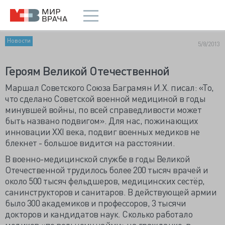
Новости
5/8/2013
Героям Великой Отечественной
Маршал Советского Союза Баграмян И.Х. писал: «То,
что сделано Советской военной медициной в годы
минувшей войны, по всей справедливости может
быть названо подвигом». Для нас, пожинающих
инновации ХХI века, подвиг военных медиков не
блекнет - большое видится на расстоянии.
В военно-медицинской службе в годы Великой
Отечественной трудилось более 200 тысяч врачей и
около 500 тысяч фельдшеров, медицинских сестёр,
санинструкторов и санитаров. В действующей армии
было 300 академиков и профессоров, 3 тысячи
докторов и кандидатов наук. Сколько работало
медиков «по вольному найму» на гражданке, в