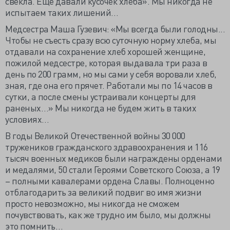
свекла. Ещё давали кусочек хлеба». Мы никогда не
испытаем таких лишений…
Медсестра Маша Гузевич: «Мы всегда были голодны...
Чтобы не съесть сразу всю суточную норму хлеба, мы
отдавали на сохранение хлеб хорошей женщине,
пожилой медсестре, которая выдавала три раза в
день по 200 грамм, но мы сами у себя воровали хлеб,
зная, где она его прячет. Работали мы по 14 часов в
сутки, а после смены устраивали концерты для
раненых…» Мы никогда не будем жить в таких
условиях…
В годы Великой Отечественной войны 30 000
тружеников гражданского здравоохранения и 116
тысяч военных медиков были награждены орденами
и медалями, 50 стали Героями Советского Союза, а 19
– полными кавалерами ордена Славы. Полноценно
отблагодарить за великий подвиг во имя жизни
просто невозможно, мы никогда не сможем
почувствовать, как же трудно им было, мы должны
это помнить…