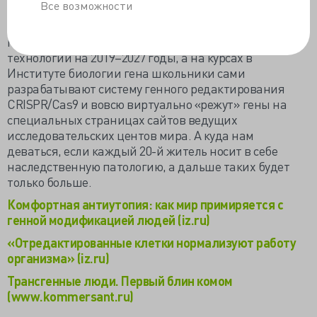
в исследовательских целях.
Все возможности
В прошлом месяце Минобрнауки вместе с РАН
предложили программу развития генетических
технологий на 2019–2027 годы, а на курсах в
Институте биологии гена школьники сами
разрабатывают систему генного редактирования
CRISPR/Cas9 и вовсю виртуально «режут» гены на
специальных страницах сайтов ведущих
исследовательских центов мира. А куда нам
деваться, если каждый 20-й житель носит в себе
наследственную патологию, а дальше таких будет
только больше.
Комфортная антиутопия: как мир примиряется с
генной модификацией людей (iz.ru)
«Отредактированные клетки нормализуют работу
организма» (iz.ru)
Трансгенные люди. Первый блин комом
(www.kommersant.ru)