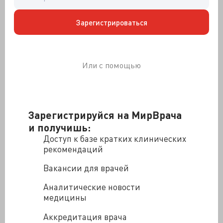
у близнецов, говорят, сидит под арестом. От него
открестился институт, ополчилась армия генетиков, а
Зарегистрироваться
Китай запретил технологию в применении к
гражданам. Учёный сам виноват, тайно работал и не
опубликовал ни единой статьи по опыту. Да и
результат редактирования сомнителен: только одна
Или с помощью
девочка защищена от ВИЧ-инфицирования и детям
своим по наследству устойчивости не передаст.
Второй редактирование генома ничего не дало и как
будто ничем не грозит.
Зарегистрируйся на МирВрача
На днях ВОЗ без какой-либо мысли о реабилитации
и получишь:
Цзянькуй Хэ, предложила учёным активнее делиться
опытом редактирования. Масла в огонь подлила
Доступ к базе кратких клинических
информация
,
высветившая позитивный побочный
рекомендаций
эффект природного отсутствия пресловутого CCR5 в
Вакансии для врачей
виде быстрого восстановления после ОНМК. Кстати, у
некоторых европейцев есть природная мутация
Аналитические новости
CCR5-delta32, в гомозиготе обеспечивающая
медицины
устойчивость к ВИЧ, а в Великобритании с 2016 не
запрещено редактировать геном эмбрионов человека
Аккредитация врача