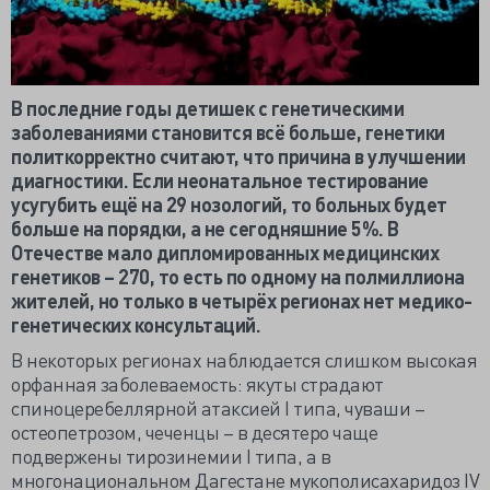
В последние годы детишек с генетическими
заболеваниями становится всё больше, генетики
политкорректно считают, что причина в улучшении
диагностики. Если неонатальное тестирование
усугубить ещё на 29 нозологий, то больных будет
больше на порядки, а не сегодняшние 5%. В
Отечестве мало дипломированных медицинских
генетиков – 270, то есть по одному на полмиллиона
жителей, но только в четырёх регионах нет медико-
генетических консультаций.
В некоторых регионах наблюдается слишком высокая
орфанная заболеваемость: якуты страдают
спиноцеребеллярной атаксией I типа, чуваши –
остеопетрозом, чеченцы – в десятеро чаще
подвержены тирозинемии I типа, а в
многонациональном Дагестане мукополисахаридоз IV