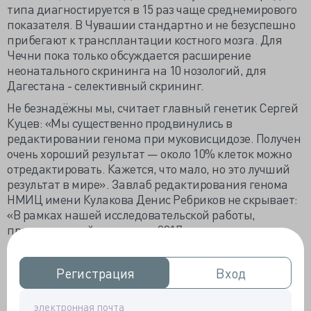
типа диагностируется в 15 раз чаще среднемирового
показателя. В Чувашии стандартно и не безуспешно
прибегают к трансплантации костного мозга. Для
Чечни пока только обсуждается расширение
неонатального скрининга на 10 нозологий, для
Дагестана - селективный скрининг.
Не безнадёжны мы, считает главный генетик Сергей
Куцев: «Мы существенно продвинулись в
редактировании генома при муковисцидозе. Получен
очень хороший результат — около 10% клеток можно
отредактировать. Кажется, что мало, но это лучший
результат в мире». Завлаб редактирования генома
НМИЦ имени Кулакова Денис Ребриков не скрывает:
«В рамках нашей исследовательской работы,
продолжающейся с начала 2017 года, мы вносим в
геном зиготы такую же модификацию, что и Хэ, с той
лишь разницей, что мы не подсаживаем полученные
Регистрация
Регистрация
Вход
Вход
эмбрионы пациенткам».
Упомянутый Цзянькуй Хэ, отредактировавший геном