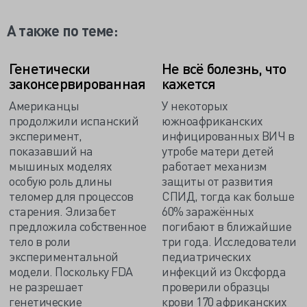
А также по теме:
Генетически
Не всё болезнь, что
законсервированная
кажется
Американцы
У некоторых
продолжили испанский
южноафриканских
эксперимент,
инфицированных ВИЧ в
показавший на
утробе матери детей
мышиных моделях
работает механизм
особую роль длины
защиты от развития
теломер для процессов
СПИД, тогда как больше
старения. Элизабет
60% заражённых
предложила собственное
погибают в ближайшие
тело в роли
три года. Исследователи
экспериментальной
педиатрических
модели. Поскольку FDA
инфекций из Оксфорда
не разрешает
проверили образцы
генетические
крови 170 африканских