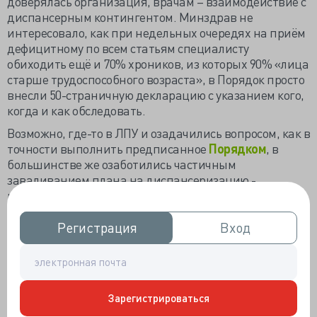
доверялась организация, врачам – взаимодействие с
диспансерным контингентом. Минздрав не
интересовало, как при недельных очередях на приём
дефицитному по всем статьям специалисту
обиходить ещё и 70% хроников, из которых 90% «лица
старше трудоспособного возраста», в Порядок просто
внесли 50-страничную декларацию с указанием кого,
когда и как обследовать.
Возможно, где-то в ЛПУ и озадачились вопросом, как в
точности выполнить предписанное
Порядком
, в
большинстве же озаботились частичным
заваливанием плана на диспансеризацию -
источника диспансерного контингента. По сути дела,
именно усмотренный министерством «
формальный
подход
медицинских работников ‎к проведению
Регистрация
Регистрация
Вход
Вход
диспансеризации» позволяет лечебному учреждению
не «свалится в пике» от наплыва пациентов, а
пристойно реализовывать основную задачу –
обследовать и лечить больных.
Зарегистрироваться
Толи провал диспансеризации, когда за 9 месяцев