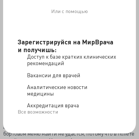
Вкус на три четверти – запах, поэтому в
пересушенном разреженном воздухе в нос попадает
Или с помощью
меньше молекул. Снабжающие самолёты наборами
питания компании отнюдь не экономят на соли-
сахаре и специях, наоборот, сыплют от души,
приправы помогают приблизить ощущения к
Зарегистрируйся на МирВрача
земным. Осторожно следует быть с карри и
кардамоном, усиливающими свой вкус.
и получишь:
Глютаминовая кислота, придающая пикантность
Доступ к базе кратких клинических
помидорам, сардине, пармезану и рокфору, усиливает
рекомендаций
аромат от шума двигателей, поэтому томатный сок на
Вакансии для врачей
борту вкуснее, чем дома.
Теряют вкус вина с насыщенным фруктовым букетом,
Аналитические новости
усиливая кислинку, чем выше кислотность вина, тем
медицины
больше оно утрачивает вкуса. Пить шампанское на
Аккредитация врача
борту не следует именно по причине его высокой
Все возможности
кислотности, лучше начинать «апперетивничать» не
с вина и только на взлёте, когда ещё не так изменена
атмосфера. А вот разноликой капусты и бобовых в
бортовом меню найти не удастся, потому что в полёте