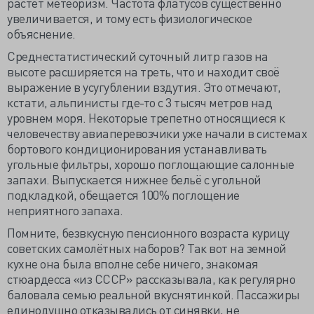
растёт метеоризм. Частота флатусов существенно
увеличивается, и тому есть физиологическое
объяснение.
Среднестатистический суточный литр газов на
высоте расширяется на треть, что и находит своё
выражение в усугублении вздутия. Это отмечают,
кстати, альпинисты где-то с 3 тысяч метров над
уровнем моря. Некоторые трепетно относящиеся к
человечеству авиаперевозчики уже начали в системах
бортового кондиционирования устанавливать
угольные фильтры, хорошо поглощающие салонные
запахи. Выпускается нижнее бельё с угольной
подкладкой, обещается 100% поглощение
неприятного запаха.
Помните, безвкусную пенсионного возраста курицу
советских самолётных наборов? Так вот на земной
кухне она была вполне себе ничего, знакомая
стюардесса «из СССР» рассказывала, как регулярно
баловала семью реальной вкуснятинкой. Пассажиры
единодушно отказывались от синявки, не