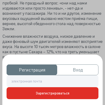
пробкой. Не праздный вопрос: «они над нами
издеваются или просто ленивы», - нет-да и
возникнет у пассажира. Ни то и ни другое, изменение
вкусовых ощущений вызвано местом приёма пищи,
вернее, высотой обеденного стола над поверхностью
Земли.
Снижение влажности воздуха, низкое давление и
даже фоновый шум двигателей изменяют восприятие
вкуса. На высоте 10 тысяч метров влажность в салоне
как в пустыне Сахара – 12%, что на треть уменьшает
восприимчивость вкусовых рецепторов к
раздражителям, но не всем, а только к солёности и
сладости. Типовой самолётный шум в 85 децибел
Регистрация
Регистрация
Вход
Вход
тоже уменьшает солёность и сладость. Восприятие
кислого, горького и острого почти не изменяется. Эти
выводы были сделаны в заказанном компанией
Люфтганза исследовании в специальной
лаборатории, где были созданы «самолётные»
Зарегистрироваться
условия.