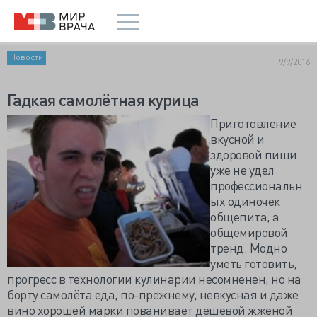
Новости
9/9/2016
Гадкая самолётная курица
Приготовление
вкусной и
здоровой пищи
уже не удел
профессиональн
ых одиночек
общепита, а
общемировой
тренд. Модно
уметь готовить,
прогресс в технологии кулинарии несомненен, но на
борту самолёта еда, по-прежнему, невкусная и даже
вино хорошей марки пованивает дешевой жжёной