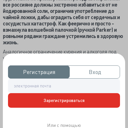
все россияне должны экстренно избавиться от не
йодированной соли, ограничив употребление до
чайной ложки, дабы оградить себя от сердечных и
сосудистых катастроф. Как феерично и просто -
взмахнула волшебной палочкой (ручкой
Parker) и
ровными рядами граждане устремились в здоровую
жизнь.
Аналогичное ограничение курения и алкоголя под
управлением Минздрава уже отозвалось
повышением расчётной, не реальной,
продолжительности жизни. Конечно, давно надо
Регистрация
Регистрация
Вход
Вход
было объявить малосольность - российский 11-
граммовый норматив не вписывался под эгиду ВОЗ,
но торжественность момента перехода на 5 грамм не
изменит индивидуальные кулинарные пристрастия,
Зарегистрироваться
потому как соотечественники про вредности соли
узнали задолго до известия от министра.
Пусть россиянам новая солевая норма фиолетова,
Скворцовой публичность перехода необходима для
Или с помощью