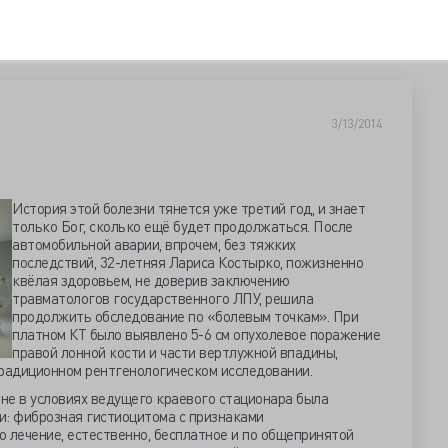
3/13/2014
История этой болезни тянется уже третий год, и знает
только Бог, сколько ещё будет продолжаться. После
автомобильной аварии, впрочем, без тяжких
последствий, 32-летняя Лариса Костырко, пожизненно
квёлая здоровьем, не доверив заключению
травматологов государственного ЛПУ, решила
продолжить обследование по «болевым точкам». При
платном КТ было выявлено 5-6 см опухолевое поражение
правой лонной кости и части вертлужной впадины,
традиционном рентгенологическом исследовании.
не в условиях ведущего краевого стационара была
и: фиброзная гистиоцитома с признаками
 лечение, естественно, бесплатное и по общепринятой