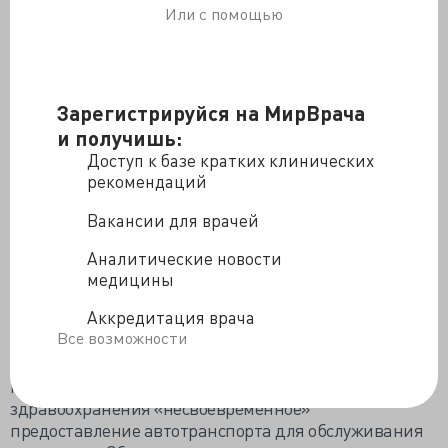
пациенты на себе почувствовали демарш врача-
Или с помощью
предпринимателя.
Группа руководителей государственных учреждений
обвинила предпринимателя-врача в нарушении
Зарегистрируйся на МирВрача
«этики и деонтологии медицинского работника»,
поскольку «действия господина Фридмана не
и получишь:
выдерживают никакой критики ни с моральной, ни с
Доступ к базе кратких клинических
правовой точки зрения», главврачи просят
рекомендаций
прекратить развязанную «информационную войну»
Вакансии для врачей
против работников региональной сферы
здравоохранения.
Аналитические новости
Со своей стороны предприниматель тоже подал
медицины
заявление в прокуратуру, настаивая на проверке
Аккредитация врача
местного руководства и новых исполнителей, которых
Все возможности
подозревает в финансовом сговоре, считая
свидетельством коррупции и антисоциальной
направленности всей краевой системы
здравоохранения «несвоевременное»
предоставление автотранспорта для обслуживания