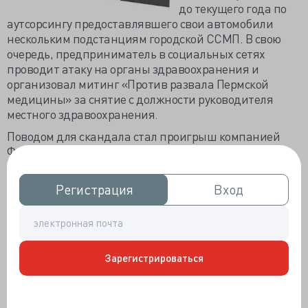
до текущего года по
аутсорсингу предоставлявшего свои автомобили
нескольким подстанциям городской ССМП. В свою
очередь, предприниматель в социальных сетях
проводит атаку на органы здравоохранения и
организовал митинг «Против развала Пермской
медицины» за снятие с должности руководителя
местного здравоохранения.
Поводом для скандала стал проигрыш компанией
Фридмана государственного конкурса на
обслуживание трёх подстанций местной СМП,
который получили две другие компании. В последний
Регистрация
Регистрация
Вход
Вход
день работы 25 февраля, обозначенный договором, на
подстанции СМП не появилось ни одного автомобиля
компании Фридмана, естественно, что и новые
аутсорсинговые компании своей работы не начали.
Чтобы на 13 часов часть города не осталась без
Зарегистрироваться
«скорой помощи», были подключены бригады
ближайших подстанций и срочно приглашены
другие автомобильные компании, но многие