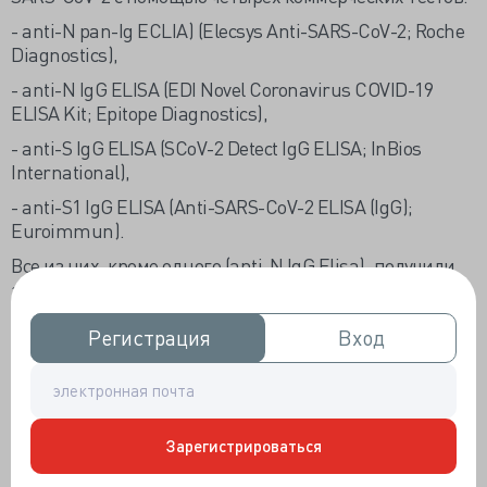
- anti-N pan-Ig ECLIA) (Elecsys Anti-SARS-CoV-2; Roche
Diagnostics),
- anti-N IgG ELISA (EDI Novel Coronavirus COVID-19
ELISA Kit; Epitope Diagnostics),
- anti-S IgG ELISA (SCoV-2 Detect IgG ELISA; InBios
International),
- anti-S1 IgG ELISA (Anti-SARS-CoV-2 ELISA (IgG);
Euroimmun).
Все из них, кроме одного (anti-N IgG Elisa), получили
экстренное разрешение от FDA.
Проанализировали данные 7 участников с
Регистрация
Регистрация
Вход
Вход
бессимптомной инфекцией и 51 с легким течением
COVID-19.
Через 8 месяцев после перенесенной инфекции anti-N
pan Ig был у 53 (91,4%) участников, anti-N IgG у 15
Зарегистрироваться
(25,9%), anti-S IgG у 50 (86,2%) и anti-S1 IgG у 40 (69,5)
(р<0,01).