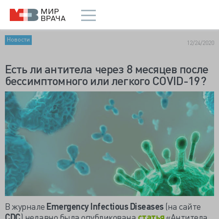
Новости
12/24/2020
Есть ли антитела через 8 месяцев после
бессимптомного или легкого COVID-19?
В журнале
Emergency Infectious Diseases
(на сайте
CDC
) недавно была опубликована
статья
«Антитела