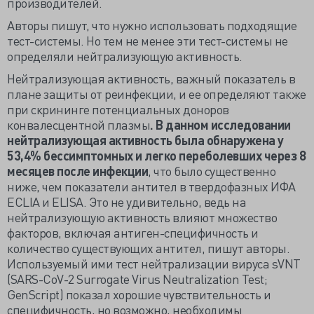
производителей.
Авторы пишут, что нужно использовать подходящие
тест-системы. Но тем не менее эти тест-системы не
определяли нейтрализующую активность.
Нейтрализующая активность, важный показатель в
плане защиты от реинфекции, и ее определяют также
при скрининге потенциальных доноров
конвалесцентной плазмы
. В данном исследовании
нейтрализующая активность была обнаружена у
53,4% бессимптомных и легко переболевших через 8
месяцев после инфекции
, что было существенно
ниже, чем показатели антител в твердофазных ИФА
ECLIA и ELISA. Это не удивительно, ведь на
нейтрализующую активность влияют множество
факторов, включая антиген-специфичность и
количество существующих антител, пишут авторы.
Используемый ими тест нейтрализации вируса sVNT
(SARS-CoV-2 Surrogate Virus Neutralization Test;
GenScript) показал хорошие чувствительность и
специфичность, но возможно, необходимы