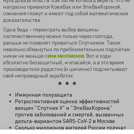
напрасно привился КовиВак или ЭпиВакКороной,
сомнения гложут и имеют под собой математические
доказательства.
Одна беда – переиграть выбор вакцины
соотечественнику можно только через полгода,
раньше не позволят привиться Спутником. Таких
невольно обманутых по приблизительным подсчётам
никак не меньше
семи миллионов
. Вот и ходи
абсолютно беззащитный, и опасайся, а в это время
производители радостно (и цинично) подсчитывают
свой неправедный заработок.
Иммунная полузащита
Ретроспективная оценка эффективностей
вакцин "Спутник V" и "ЭпиВакКорона"
против заболеваний и смертей, вызванных
дельта-вариантом SARS-CoV-2 в Москве
Сколько миллионов жителей России получат
«слабую» вакцину и кто в этом виноват?