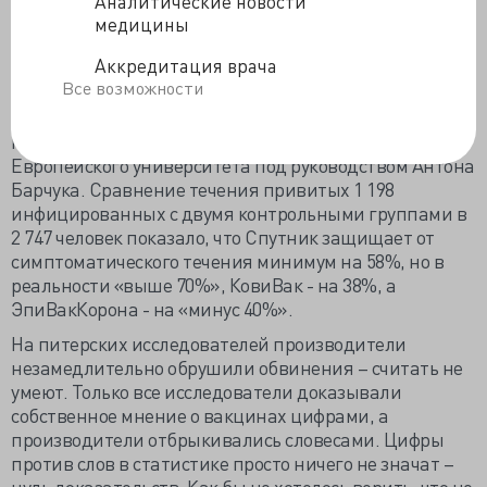
Аналитические новости
отсутствует».
медицины
Практически тоже самое только с отметкой
Аккредитация врача
«отрицательная эффективность»
рассчитала
по
Все возможности
материалам МИБС, выполняющего КТ половине
жителей Санкт-Петербурга, группа Института
междисциплинарных медицинских исследований
Европейского университета под руководством Антона
Барчука. Сравнение течения привитых 1 198
инфицированных с двумя контрольными группами в
2 747 человек показало, что Спутник защищает от
симптоматического течения минимум на 58%, но в
реальности «выше 70%», КовиВак - на 38%, а
ЭпиВакКорона - на «минус 40%».
На питерских исследователей производители
незамедлительно обрушили обвинения – считать не
умеют. Только все исследователи доказывали
собственное мнение о вакцинах цифрами, а
производители отбрыкивались словесами. Цифры
против слов в статистике просто ничего не значат –
нуль доказательств. Как бы не хотелось верить, что не