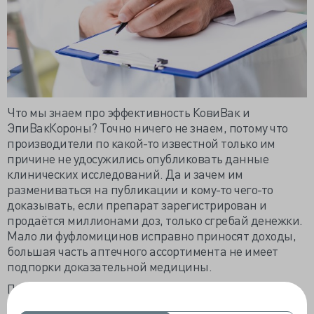
Что мы знаем про эффективность КовиВак и
ЭпиВакКороны? Точно ничего не знаем, потому что
производители по какой-то известной только им
причине не удосужились опубликовать данные
клинических исследований. Да и зачем им
размениваться на публикации и кому-то чего-то
доказывать, если препарат зарегистрирован и
продаётся миллионами доз, только сгребай денежки.
Мало ли фуфломицинов исправно приносят доходы,
большая часть аптечного ассортимента не имеет
подпорки доказательной медицины.
Производители вакцин не считают нужным
доказывать эффективность – они её просто