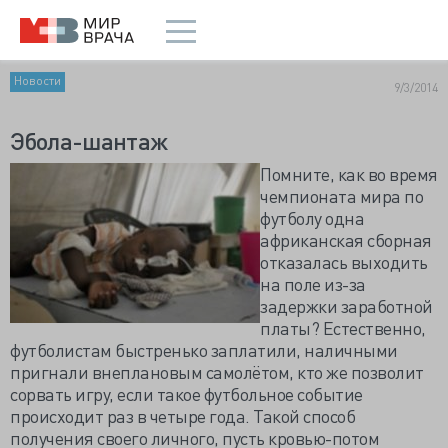
Новости
9/3/2014
Эбола-шантаж
Помните, как во время
чемпионата мира по
футболу одна
африканская сборная
отказалась выходить
на поле из-за
задержки заработной
платы? Естественно,
футболистам быстренько заплатили, наличными
пригнали внеплановым самолётом, кто же позволит
сорвать игру, если такое футбольное событие
происходит раз в четыре года. Такой способ
получения своего личного, пусть кровью-потом