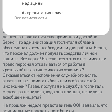
лекарств, тем паче, что спасительного средства от
медицины
лихорадки пока не существует. Экспериментальный
препарат получают только избранные, исходное же
Аккредитация врача
состояние африканцев не обещает эффективности,
Все возможности
отмеченной у американцев.
Верно, конечно, что труд медицинских работников
должен оплачиваться своевременно и достойно.
Верно, что администрация госпиталя обязана
обеспечивать всем необходимым для работы. Верно,
что персонал должен получать средства личной
защиты. Всё верно! Но если всего этого нет, имеет ли
право персонал отказываться от работы в
чрезвычайных эпидемических условиях?
Отказываться от исполнения служебного долга,
отказываться помогать больным особо опасной
инфекцией? Разве, поступая на службу в госпиталь,
медсестра не видела, куда она пришла, не видела
всеобщей нищеты?
На прошлой неделе представитель ООН заявила, что
официальные подсчёты погибших и