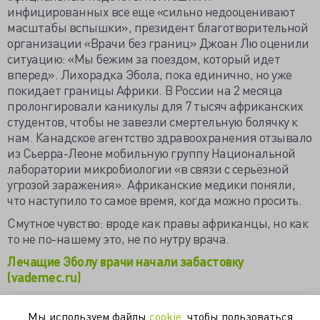
инфицированных все еще «сильно недооценивают
масштабы вспышки», президент благотворительной
организации «Врачи без границ» Джоан Лю оценили
ситуацию: «Мы бежим за поездом, который идет
вперед». Лихорадка Эбола, пока единично, но уже
покидает границы Африки. В России на 2 месяца
пролонгировали каникулы для 7 тысяч африканских
студентов, чтобы не завезли смертельную болячку к
нам. Канадское агентство здравоохранения отзывало
из Сьерра-Леоне мобильную группу Национальной
лаборатории микробиологии «в связи с серьёзной
угрозой заражения». Африканские медики поняли,
что наступило то самое время, когда можно просить.
Смутное чувство: вроде как правы африканцы, но как
то не по-нашему это, не по нутру врача.
Лечащие Эболу врачи начали забастовку
(vademec.ru)
В охваченной лихорадкой Эбола Либерии медсестры
начали забастовку (itar-tass.com)
Мы используем файлы
cookie
, чтобы пользоваться