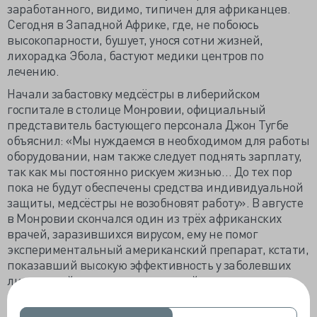
заработанного, видимо, типичен для африканцев.
Сегодня в Западной Африке, где, не побоюсь
высокопарности, бушует, унося сотни жизней,
лихорадка Эбола, бастуют медики центров по
лечению.
Начали забастовку медсёстры в либерийском
госпитале в столице Монровии, официальный
представитель бастующего персонала Джон Тугбе
объяснил: «Мы нуждаемся в необходимом для работы
оборудовании, нам также следует поднять зарплату,
так как мы постоянно рискуем жизнью… До тех пор
пока не будут обеспечены средства индивидуальной
защиты, медсёстры не возобновят работу». В августе
в Монровии скончался один из трёх африканских
врачей, заразившихся вирусом, ему не помог
экспериментальный американский препарат, кстати,
показавший высокую эффективность у заболевших
лихорадкой американских врачей.
Днём ранее объявили забастовку сотрудники