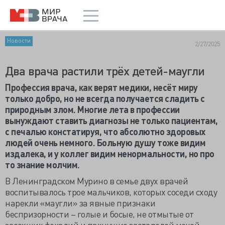
Новости
2/27/2025
Два врача растили трёх детей-маугли
Профессия врача, как верят медики, несёт миру
только добро, но не всегда получается сладить с
природным злом. Многие лета в профессии
вынуждают ставить диагнозы не только пациентам,
с печалью констатируя, что абсолютно здоровых
людей очень немного. Больную душу тоже видим
издалека, и у коллег видим ненормальности, но про
то знание молчим.
В Ленинградском Мурино в семье двух врачей
воспитывалось трое мальчиков, которых соседи сходу
нарекли «маугли» за явные признаки
беспризорности – голые и босые, не отмытые от
засохших фекалий и пахнущие застарелой мочой.