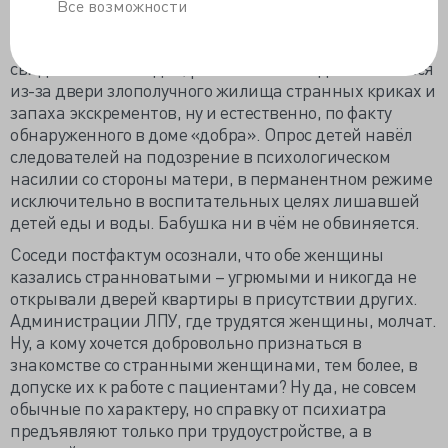
Все возможности
Матери предъявлено обвинение в истязании двух и
более несовершеннолетних на основании
свидетельств соседей, рассказавших о доносившихся
из-за двери злополучного жилища странных криках и
запаха экскрементов, ну и естественно, по факту
обнаруженного в доме «добра». Опрос детей навёл
следователей на подозрение в психологическом
насилии со стороны матери, в перманентном режиме
исключительно в воспитательных целях лишавшей
детей еды и воды. Бабушка ни в чём не обвиняется.
Соседи постфактум осознали, что обе женщины
казались странноватыми – угрюмыми и никогда не
открывали дверей квартиры в присутствии других.
Администрации ЛПУ, где трудятся женщины, молчат.
Ну, а кому хочется добровольно признаться в
знакомстве со странными женщинами, тем более, в
допуске их к работе с пациентами? Ну да, не совсем
обычные по характеру, но справку от психиатра
предъявляют только при трудоустройстве, а в