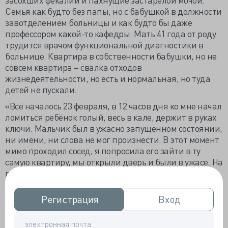
Семья как будто без папы, но с бабушкой в должности
завотделением больницы и как будто бы даже
профессором какой-то кафедры. Мать 41 года от роду
трудится врачом функциональной диагностики в
больнице. Квартира в собственности бабушки, но не
совсем квартира – свалка отходов
жизнедеятельности, но есть и нормальная, но туда
детей не пускали.
«Всё началось 23 февраля, в 12 часов дня ко мне начал
ломиться ребёнок голый, весь в кале, держит в руках
ключи. Мальчик был в ужасно запущенном состоянии,
ни имени, ни слова не мог произнести. В этот момент
мимо проходил сосед, я попросила его зайти в ту
самую квартиру, мы открыли дверь и были в ужасе. На
полу спит ребёнок лет пяти, вещи разбросаны, на
стенах кал, въевшаяся моча, грязь и мусор», —
рассказала соседка Ольга.
Регистрация
Регистрация
Вход
Вход
Взрослых в квартире не нашлось, только трое
замурзанных детей: старшему 9 лет, среднему 5 лет и